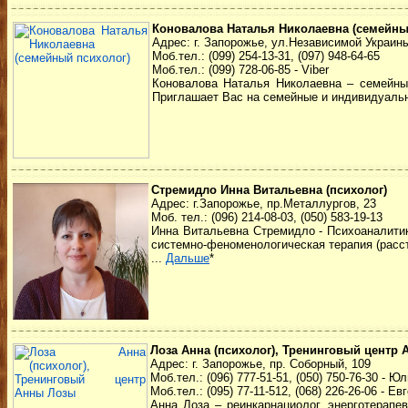
Коновалова Наталья Николаевна (семейны
Адрес: г. Запорожье, ул.Независимой Украины
Моб.тел.: (099) 254-13-31, (097) 948-64-65
Моб.тел.: (099) 728-06-85 - Viber
Коновалова Наталья Николаевна – семейный
Приглашает Вас на семейные и индивидуальн
Стремидло Инна Витальевна (психолог)
Адрес: г.Запорожье, пр.Металлургов, 23
Моб. тел.: (096) 214-08-03, (050) 583-19-13
Инна Витальевна Стремидло - Психоаналитик
системно-феноменологическая терапия (расст
...
Дальше
*
Лоза Анна (психолог), Тренинговый центр
Адрес: г. Запорожье, пр. Соборный, 109
Моб.тел.: (096) 777-51-51, (050) 750-76-30 - Ю
Моб.тел.: (095) 77-11-512, (068) 226-26-06 - Ев
Анна Лоза – реинкарнациолог, энерготерапе