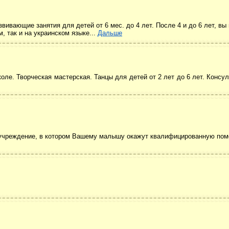
вивающие занятия для детей от 6 мес. до 4 лет. После 4 и до 6 лет, вы
м, так и на украинском языке...
Дальше
коле. Творческая мастерская. Танцы для детей от 2 лет до 6 лет. Консул
е учреждение, в котором Вашему малышу окажут квалифицированную по