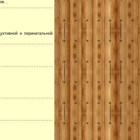
в...
уктивной и перинатальной