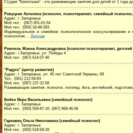
Студия "Капитошка" - это развивающие занятия для детей от 1 года д
Ревуцкая Ангелина (психолог, психотерапевт, семейный психолог,
Адрес: г. Запорожье
Моб.тел.: (067) 931-01-54
Моб.тел.: (050) 18-48-293
Индивидуальное и семейное психологическое консультирование и п
психологии....
Дальше
Ремпель Жанна Александровна (психолог-психотерапевт, детский 
Адрес: г.Запорожье, ул. Победы 4
Моб.тел.: (067) 614-07-40
"Радуга" (центр развития)
Адрес: г. Запорожье, ул. 40 лет Советской Украины, 68
Тел.: (061) 212-58-83
Моб.тел.: (097) 137-22-58
Развивающие занятия, психолог, логопед, йога, английский, подготовк
Бойко Вера Васильевна (семейный психолог)
Адрес: г. Запорожье
Моб.тел.: (050) 559-87-10, (067) 968-46-06
Гаркавец Ольга Николаевна (семейный психолог)
Адрес: г. Запорожье
Моб.тел.: (050) 518-58-28