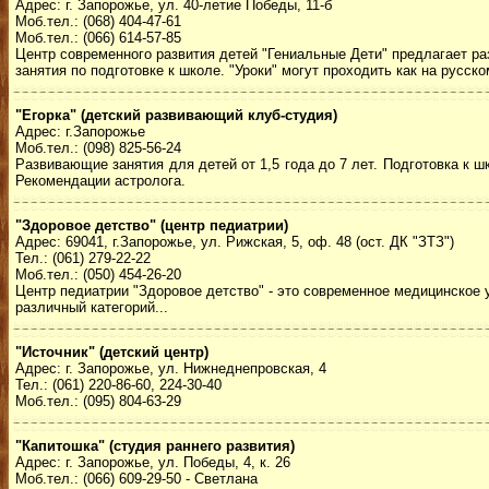
Адрес: г. Запорожье, ул. 40-летие Победы, 11-б
Моб.тел.: (068) 404-47-61
Моб.тел.: (066) 614-57-85
Центр современного развития детей "Гениальные Дети" предлагает раз
занятия по подготовке к школе. "Уроки" могут проходить как на русско
"Егорка" (детский развивающий клуб-студия)
Адрес: г.Запорожье
Моб.тел.: (098) 825-56-24
Развивающие занятия для детей от 1,5 года до 7 лет. Подготовка к ш
Рекомендации астролога.
"Здоровое детство" (центр педиатрии)
Адрес: 69041, г.Запорожье, ул. Рижская, 5, оф. 48 (ост. ДК "ЗТЗ")
Тел.: (061) 279-22-22
Моб.тел.: (050) 454-26-20
Центр педиатрии "Здоровое детство" - это современное медицинско
различный категорий...
"Источник" (детский центр)
Адрес: г. Запорожье, ул. Нижнеднепровская, 4
Тел.: (061) 220-86-60, 224-30-40
Моб.тел.: (095) 804-63-29
"Капитошка" (студия раннего развития)
Адрес: г. Запорожье, ул. Победы, 4, к. 26
Моб.тел.: (066) 609-29-50 - Светлана