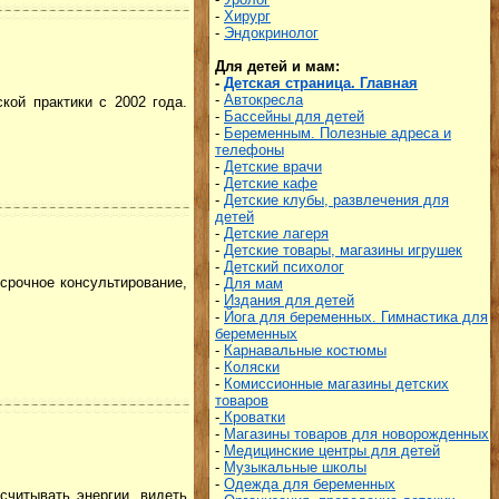
-
Хирург
-
Эндокринолог
Для детей и мам:
-
Детская страница. Главная
-
Автокресла
кой практики с 2002 года.
-
Бассейны для детей
-
Беременным. Полезные адреса и
телефоны
-
Детские врачи
-
Детские кафе
-
Детские клубы, развлечения для
детей
-
Детские лагеря
-
Детские товары, магазины игрушек
-
Детский психолог
срочное консультирование,
-
Для мам
-
Издания для детей
-
Йога для беременных. Гимнастика для
беременных
-
Карнавальные костюмы
-
Коляски
-
Комиссионные магазины детских
товаров
-
Кроватки
-
Магазины товаров для новорожденных
-
Медицинские центры для детей
-
Музыкальные школы
-
Одежда для беременных
считывать энергии, видеть