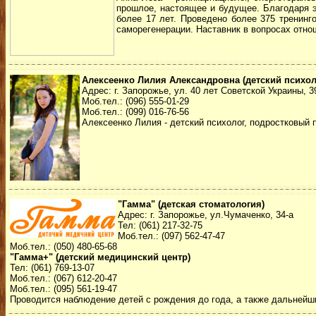
прошлое, настоящее и будущее. Благодаря э
более 17 лет. Проведено более 375 тренинг
саморегенерации. Наставник в вопросах отнош
Алексеенко Лилия Александровна (детский психол
Адрес: г. Запорожье, ул. 40 лет Советской Украины, 3
Моб.тел.: (096) 555-01-29
Моб.тел.: (099) 016-76-56
Алексеенко Лилия - детский психолог, подростковый п
"Гамма" (детская стоматология)
Адрес: г. Запорожье, ул.Чумаченко, 34-а
Тел: (061) 217-32-75
Моб.тел.: (097) 562-47-47
Моб.тел.: (050) 480-65-68
"Гамма+" (детский медицинский центр)
Тел: (061) 769-13-07
Моб.тел.: (067) 612-20-47
Моб.тел.: (095) 561-19-47
Проводится наблюдение детей с рождения до года, а также дальнейш