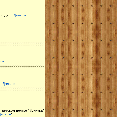
 года....
Дальше
ше
..
Дальше
в детском центре "Умничка"
Дальше
*