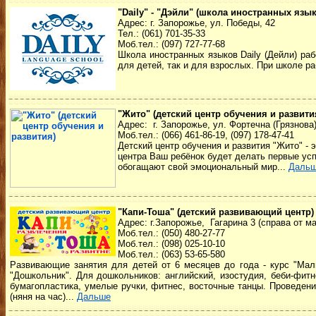
"Daily" - "Дэйли" (школа иностранных язы
Адрес: г. Запорожье, ул. Победы, 42
Тел.: (061) 701-35-33
Моб.тел.: (097) 727-77-68
Школа иностранных языков Daily (Дейли) ра
для детей, так и для взрослых. При школе ра
"Жито" (детский центр обучения и развити
Адрес: г. Запорожье, ул. Фортечна (Грязнова)
Моб.тел.: (066) 461-86-19, (097) 178-47-41
Детский центр обучения и развития "Жито" -
центра Ваш ребёнок будет делать первые усп
обогащают свой эмоциональный мир...
Даль
"Капи-Тоша" (детский развивающий центр)
Адрес: г.Запорожье, Гагарина 3 (справа от маг
Моб.тел.: (050) 480-27-77
Моб.тел.: (098) 025-10-10
Моб.тел.: (063) 53-65-580
Развивающие занятия для детей от 6 месяцев до года - курс "Малыш
"Дошкольник". Для дошкольников: английский, изостудия, беби-фитн
бумагопластика, умелые ручки, фитнес, восточные танцы. Проведени
(няня на час)...
Дальше