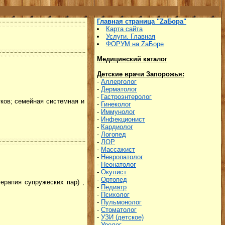
Главная страница "ZаБора"
Карта сайта
Услуги. Главная
ФОРУМ на ZаБоре
Медицинский каталог
Детские врачи Запорожья:
-
Аллерголог
-
Дерматолог
-
Гастроэнтеролог
тков; семейная системная и
-
Гинеколог
-
Иммунолог
-
Инфекционист
-
Кардиолог
-
Логопед
-
ЛОР
-
Массажист
-
Невропатолог
-
Неонатолог
-
Окулист
-
Ортопед
ерапия супружеских пар) ,
-
Педиатр
-
Психолог
-
Пульмонолог
-
Стоматолог
-
УЗИ (детское)
-
Уролог