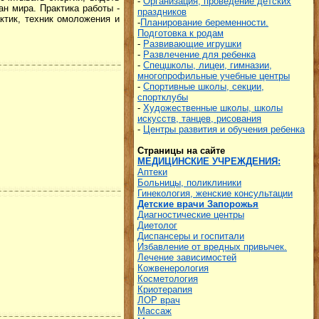
-
Организация, проведение детских
н мира. Практика работы -
праздников
ктик, техник омоложения и
-
Планирование беременности.
Подготовка к родам
-
Развивающие игрушки
-
Развлечение для ребенка
-
Спецшколы, лицеи, гимназии,
многопрофильные учебные центры
-
Спортивные школы, секции,
спортклубы
-
Художественные школы, школы
искусств, танцев, рисования
-
Центры развития и обучения ребенка
Страницы на сайте
МЕДИЦИНСКИЕ УЧРЕЖДЕНИЯ:
Аптеки
Больницы, поликлиники
Гинекология, женские консультации
Детские врачи Запорожья
Диагностические центры
Диетолог
Диспансеры и госпитали
Избавление от вредных привычек.
Лечение зависимостей
Кожвенерология
Косметология
Криотерапия
ЛОР врач
Массаж