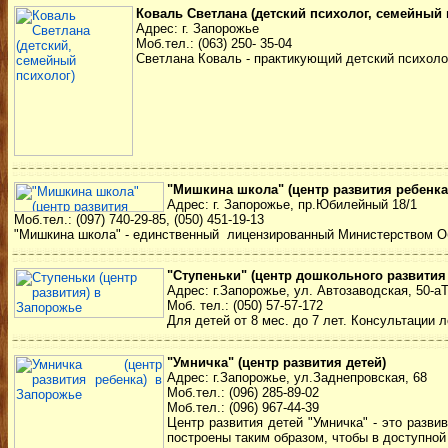
Коваль Светлана (детский психолог, семейный 
Адрес: г. Запорожье
Моб.тел.: (063) 250- 35-04
Светлана Коваль - практикующий детский психолог,
"Мишкина школа" (центр развития ребенка
Адрес: г. Запорожье, пр.Юбилейный 18/1
Моб.тел.: (097) 740-29-85, (050) 451-19-13
"Мишкина школа" - единственный лицензированный Министерством Обр
"Ступеньки" (центр дошкольного развития
Адрес: г.Запорожье, ул. Автозаводская, 50-аТе
Моб. тел.: (050) 57-57-172
Для детей от 8 мес. до 7 лет. Консультации 
"Умничка" (центр развития детей)
Адрес: г.Запорожье, ул.Заднепровская, 68
Моб.тел.: (096) 285-89-02
Моб.тел.: (096) 967-44-39
Центр развития детей "Умничка" - это разви
построены таким образом, чтобы в доступно