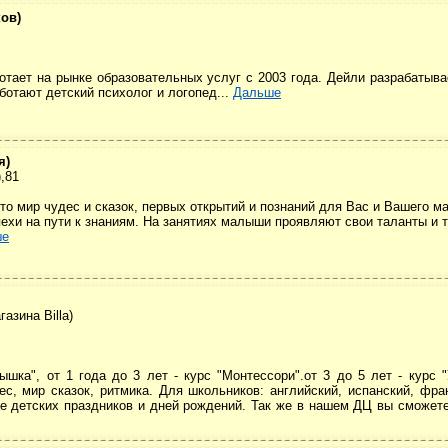
ков)
ботает на рынке образовательных услуг с 2003 года. Дейли разрабатыв
ботают детский психолог и логопед...
Дальше
я)
,81
 это мир чудес и сказок, первых открытий и познаний для Вас и Вашего 
ехи на пути к знаниям. На занятиях малыши проявляют свои таланты и 
ше
азина Billa)
ка", от 1 года до 3 лет - курс "Монтессори".от 3 до 5 лет - курс "У
ес, мир сказок, ритмика. Для школьников: английский, испанский, фра
е детских праздников и дней рождений. Так же в нашем ДЦ вы сможете