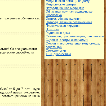
Медицинская помощь на дому
Медицинские центры
Нетрадиционная медицина
Областная научная медицинская
библиотека
ает программы обучения как
Оптика, офтальмология
Ортопед, лечение позвоночника
Пластическая хирургия
Психолог
Родильные дома
Санатории, профилактории, пансионаты
Сиделки, сестринские услуги
Скорая и экстремальная медпомощь,
подстанции
малыша! Со специалистами
Стоматологии
творческие способности,
УЗИ, диагностика
мка".от 5 до 7 лет - курс
нцузский языки, рисование,
 оставить ребенка на няню