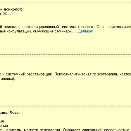
й психолог)
, 39-а
 психолог, сертифицированный гештальт-терапевт. Опыт психологичес
ые консультации, обучающие семинары....
Дальше
*
 и системный расстановщик. Психоаналитическая психотерапия, кратко
ановки).
 Анны Лозы
лия
гения
вт, целитель, магистр психологии. Обладает уникальной способностью 