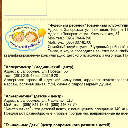
"Чудесный ребенок" (семейный клуб-студи
Адрес: г. Запорожье, ул. Почтовая, 165 (пл. 
Адрес: г.Запорожье, ул. Космическая, 87
Моб.тел.: (096) 74-64-390
Моб.тел.: (095) 007-81-00
Семейный клуб-студия "Чудесный ребенок" с
Также, в клубе проводятся занятия по англи
квалифицированную консультацию детского психолога и логопеда. Пр
"Аллергоцентр" (медицинский центр)
Адрес: г. Запорожье, ул. Победы, 65
Тел.: (061) 218-47-65, 228-19-20
Аллерголог взрослый и детский, иммунолог, кардиолог, психотерапевт
массаж, соляная шахта, УЗИ, сауна с гидролазерным душем.
"Альтернатива" (детский центр)
Адрес: г. Запорожье, ул. Чаривная, 113
Моб. тел.: (095) 541-15-31, (098) 446-87-70
"Альтернатива" - это детский центр, с помещением площадью 140 кв.
Предлагают разнообразные игровые программы, направленные на всес
"Гениальные Дети" (центр современного развития детей)