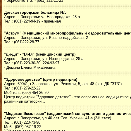
- Борисенко Т.В. - (061) 222-21-23
Детская городская больница №5
Адрес: г. Запорожье ул.Новгородская 28-а
Тел.: (061) 224-94-19 - приемная
"Аструм" (медицинский многопрофильный оздоровительный цен
Адрес: г. Запорожье, ул. Красногвардейская, 2
Тел.: (061)222-28-77
"Ди-Ди" - "Di-Di" (медицинский центр)
Адрес: г. Запорожье, ул. Новгородская, 28-а
Тел.: (061) 220-30-30, 224-93-97
- Демина Елена Михайловна
"Здоровое детство" (центр педиатрии)
Адрес: 69041, г.Запорожье, ул. Рижская, 5, оф. 48 (ост. ДК "ЗТЗ")
Тел.: (061) 279-22-22
Моб.тел.: (050) 454-26-20
Центр педиатрии "Здоровое детство" - это современное медицинско
различный категорий...
"Медикал Эксклюзив" (медицинский консультативно-диагностичес
Адрес: г. Запорожье, ул.40 лет Сов. Украины 41-а (2-й этаж)
Тел.: (061) 220-73-90
Моб.: (067) 957-19-22