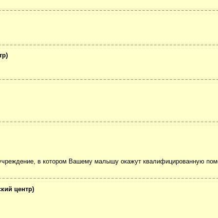
тр)
е учреждение, в котором Вашему малышу окажут квалифицированную по
кий центр)