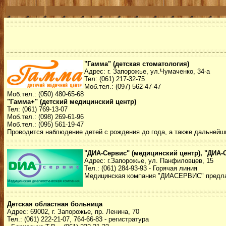
"Гамма" (детская стоматология)
Адрес: г. Запорожье, ул.Чумаченко, 34-а
Тел: (061) 217-32-75
Моб.тел.: (097) 562-47-47
Моб.тел.: (050) 480-65-68
"Гамма+" (детский медицинский центр)
Тел: (061) 769-13-07
Моб.тел.: (098) 269-61-96
Моб.тел.: (095) 561-19-47
Проводится наблюдение детей с рождения до года, а также дальнейш
"ДИА-Сервис" (медицинский центр), "ДИА-
Адрес: г.Запорожье, ул. Панфиловцев, 15
Тел.: (061) 284-93-93 - Горячая линия
Медицинская компания "ДИАСЕРВИС" предлага
Детская областная больница
Адрес: 69002, г. Запорожье, пр. Ленина, 70
Тел.: (061) 222-21-07, 764-66-83 - регистратура