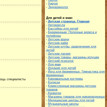
-
Хирург
-
Эндокринолог
Для детей и мам:
-
Детская страница. Главная
-
Автокресла
-
Бассейны для детей
-
Беременным. Полезные адреса и
телефоны
-
Детские врачи
-
Детские кафе
-
Детские клубы, развлечения для
детей
-
Детские лагеря
-
Детские товары, магазины игрушек
-
Детский психолог
-
Для мам
-
Издания для детей
-
Йога для беременных. Гимнастика для
беременных
-
Карнавальные костюмы
мощь специалисты
-
Коляски
-
Комиссионные магазины детских
товаров
-
Кроватки
-
Магазины товаров для новорожденных
-
Медицинские центры для детей
-
Музыкальные школы