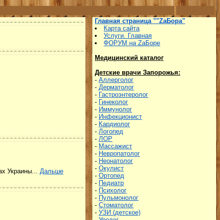
Главная страница ""ZаБора"
Карта сайта
Услуги. Главная
ФОРУМ на ZаБоре
Медицинский каталог
Детские врачи Запорожья:
-
Аллерголог
-
Дерматолог
-
Гастроэнтеролог
-
Гинеколог
-
Иммунолог
-
Инфекционист
-
Кардиолог
-
Логопед
-
ЛОР
-
Массажист
-
Невропатолог
-
Неонатолог
-
Окулист
х Украины...
Дальше
-
Ортопед
-
Педиатр
-
Психолог
-
Пульмонолог
-
Стоматолог
-
УЗИ (детское)
-
Уролог