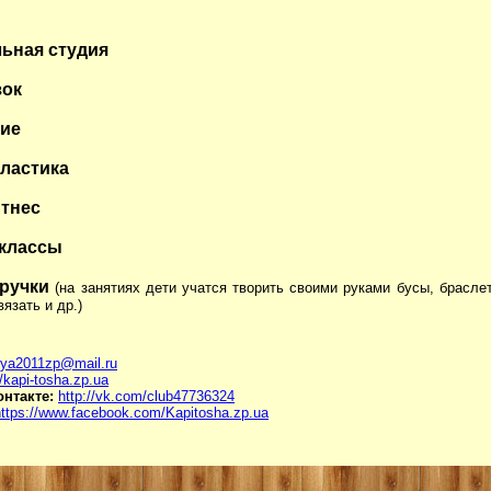
ьная студия
зок
ие
ластика
тнес
 классы
 ручки
(на занятиях дети учатся творить своими руками бусы, брасле
язать и др.)
ya2011zp@mail.ru
//kapi-tosha.zp.ua
онтакте:
http://vk.com/club47736324
https://www.facebook.com/Kapitosha.zp.ua