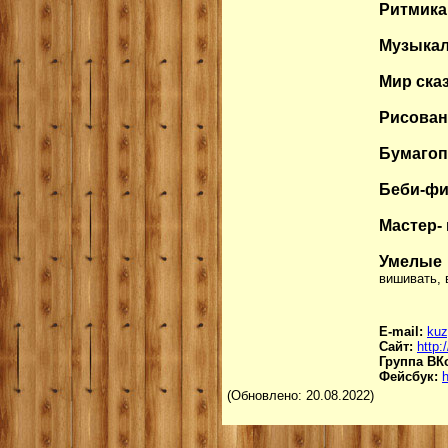
Ритмика
Музыкал
Мир ска
Рисован
Бумагоп
Беби-фи
Мастер-
Умелые
вишивать, в
E-mail:
kuz
Сайт:
http:
Группа ВК
Фейсбук:
(Обновлено: 20.08.2022)