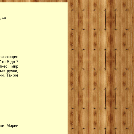
д со
вивающие
.от 5 до 7
тнес, мир
ые ручки,
ий. Так же
ики Марии