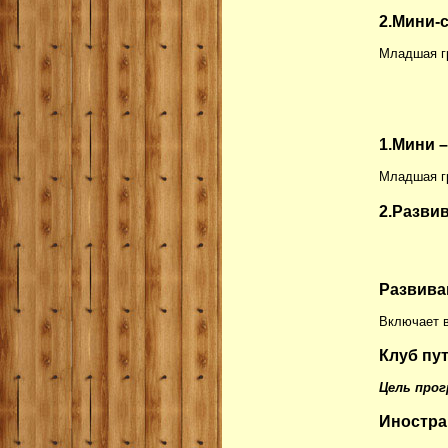
2.Мини-
Младшая гр
1.Мини –
Младшая гр
2.Развив
Развива
Включает в
Клуб пу
Цель про
Иностра