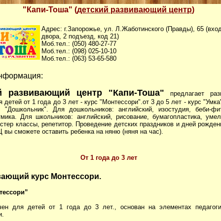
"Капи-Тоша" (
детский развивающий центр
)
Адрес: г.Запорожье, ул. Л.Жаботинского (Правды), 65 (вхо
двора, 2 подъезд, код 21)
Моб.тел.: (050) 480-27-77
Моб.тел.: (098) 025-10-10
Моб.тел.: (063) 53-65-580
нформация:
й развивающий центр "Капи-Тоша"
предлагает раз
 детей от 1 года до 3 лет - курс "Монтессори".от 3 до 5 лет - курс "Умка"
с "Дошкольник". Для дошкольников: английский, изостудия, беби-фи
тмика. Для школьников: английский, рисование, бумагопластика, умел
стер классы, репетитор. Проведение детских праздников и дней рожден
 вы сможете оставить ребенка на няню (няня на час).
От 1 года до 3 лет
вающий курс Монтессори.
тессори”
чен для детей от 1 года до 3 лет., основан на элементах педагог
и.