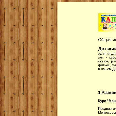
Общая и
Детски
занятия для
лет - кур
сказок, ри
фитнес, ма
в нашем ДЦ
1.Разви
Курс “Мон
Предназна
Монтессор