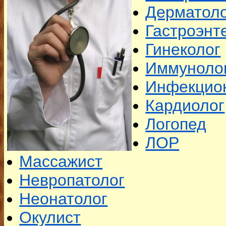
Дерматол
Гастроэнт
Гинеколог
Иммуноло
Инфекцио
Кардиолог
Логопед
ЛОР
Массажист
Невропатолог
Неонатолог
Окулист