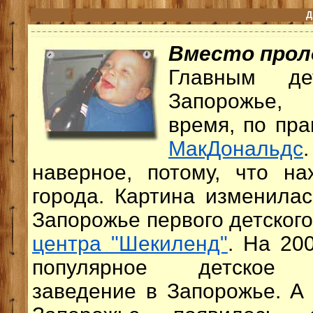
Д
Вместо прол
Главным д
Запорожье, 
время, по пра
МакДональдс
наверное, потому, что на
города. Картина изменила
Запорожье первого детског
центра "Шекиленд"
. На 20
популярное детское р
заведение в Запорожье. А 