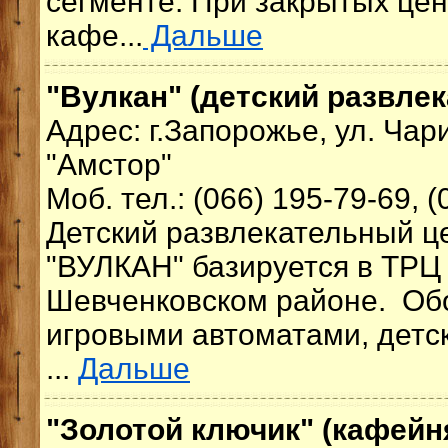
сегменте. При закрытых цен
кафе...
Дальше
"Вулкан" (детский развле
Адрес: г.Запорожье, ул. Чар
"Амстор"
Моб. тел.: (066) 195-79-69, (
Детский развлекательный ц
"ВУЛКАН" базируется в ТРЦ 
Шевченковском районе. Об
игровыми автоматами, детс
...
Дальше
"Золотой ключик" (кафейн