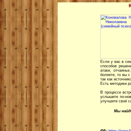
Если у вас в се
способов решени
атаки, отчаянь
болеете, то вы 
так как источник
Есть методики р
В процессе встр
услышите по-нов
улучшите своё с
Мы найд
ФБ:
https://www.