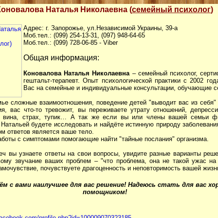
Коновалова Наталья Николаевна (
семейный психолог
)
Адрес: г. Запорожье, ул.Независимой Украины, 39-а
Моб.тел.: (099) 254-13-31, (097) 948-64-65
Моб.тел.: (099) 728-06-85 - Viber
Общая информация:
Коновалова Наталья Николаевна
– семейный психолог, серт
гештальт-терапевт. Опыт психологической практики с 2002 год
Вас на семейные и индивидуальные консультации, обучающие с
мье сложные взаимоотношения, поведение детей "выводит вас из себя" 
я, вас что-то тревожит, вы переживаете утрату отношений, депресси
е, вина, страх, тупик… А так же если вы или члены вашей семьи ф
с Натальей будете исследовать и найдёте истинную природу заболевани
ом ответов является ваше тело.
аботы с симптомами помогающие найти "тайные послания" организма.
еч вы узнаете ответы на свои вопросы, увидите разные варианты реше
ому звучание ваших проблем – "что проблема, она не такой ужас на
амочувствие, почувствуете драгоценность и неповторимость вашей жизн
ём с вами наилучшее для вас решение! Надеюсь стать для вас х
помощником!
facebook.com/profile.php?id=100009070323185