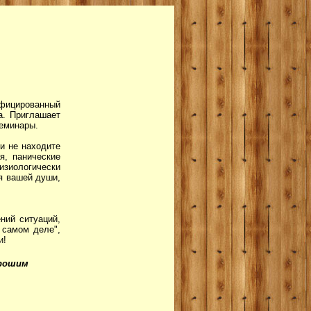
ифицированный
а. Приглашает
еминары.
и не находите
я, панические
изиологически
я вашей души,
ний ситуаций,
 самом деле",
и!
орошим