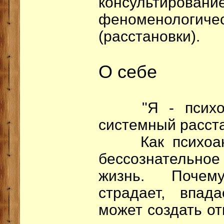
консультиро
феноменолог
(расстановки).
О себе
"Я - психолог
системный расст
Как психоанал
бессознательное 
жизнь. Почем
страдает, впад
может создать от