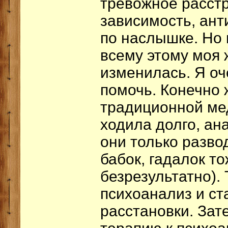
тревожное расстр
зависимость, ан
по наслышке. Но
всему этому моя 
изменилась. Я оч
помочь. Конечно 
традиционной ме
ходила долго, ан
они только развод
бабок, гадалок т
безрезультатно). 
психоанализ и ст
расстановки. Зат