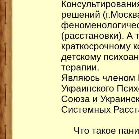
Консультировани
решений (г.Москва
феноменологичес
(расстановки). А 
краткосрочному 
детскому психоан
терапии.
Являюсь членом 
Украинского Пси
Союза и Украинс
Системных Расст
Что такое панич