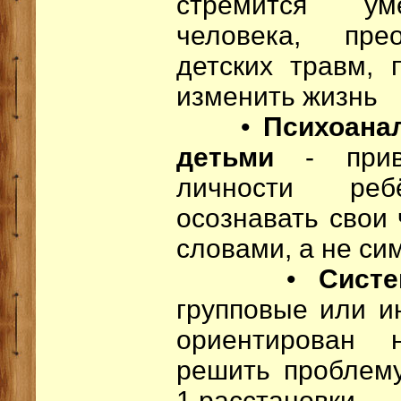
стремится ум
человека, пре
детских травм, 
изменить жизнь
•
Психоанал
детьми
- при
личности ре
осознавать свои 
словами, а не с
•
Сист
групповые или и
ориентирован 
решить проблему
1 расстановки.