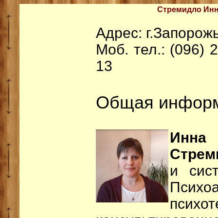
Стремидло Инн
Адрес: г.Запорож
Моб. тел.: (096) 
13
Общая инфор
Инн
Стрем
и сис
Психо
психот