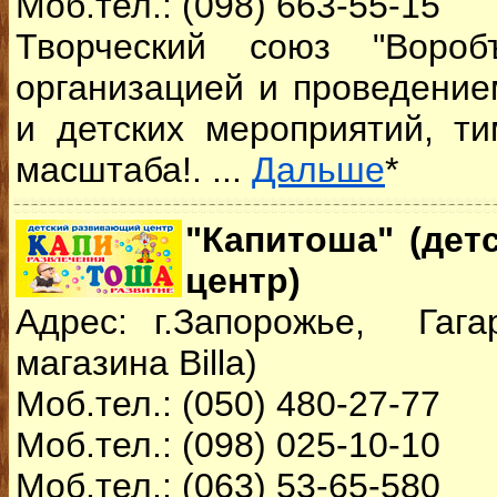
Моб.тел.: (098) 663-55-15
Творческий союз "Вороб
организацией и проведением
и детских мероприятий, т
масштаба!. ...
Дальше
*
"Капитоша" (дет
центр)
Адрес: г.Запорожье, Гага
магазина Billa)
Моб.тел.: (050) 480-27-77
Моб.тел.: (098) 025-10-10
Моб.тел.: (063) 53-65-580