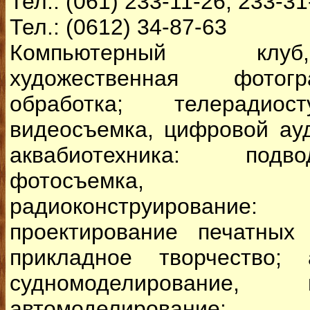
Тел.: (061) 233-11-26, 233-31
Тел.: (0612) 34-87-63
Компьютерный клуб
художественная фотог
обработка; телерадиост
видеосъемка, цифровой ау
аквабиотехника: подв
фотосъемка, ис
радиоконструировани
проектирование печатных 
прикладное творчество; 
судномоделирование, ве
автомоделирование;