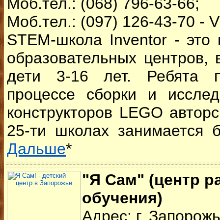
Моб.тел.: (068) 796-63-66;
Моб.тел.: (097) 126-43-70 - V
STEM-школа Inventor - это
образовательных центров, 
дети 3-16 лет. Ребята 
процессе сборки и иссле
конструкторов LEGO авторс
25-ти школах занимается б
Дальше
*
"Я Сам" (центр р
обучения)
Адрес: г. Запорожь