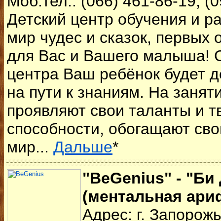
Моб.тел.: (066) 461-86-19, (
Детский центр обучения и ра
мир чудес и сказок, первых 
для Вас и Вашего малыша! 
центра Ваш ребёнок будет д
на пути к знаниям. На заня
проявляют свои таланты и т
способности, обогащают св
мир...
Дальше
*
"BeGenius" - "Би
(ментальная ари
Адрес: г. Запорож