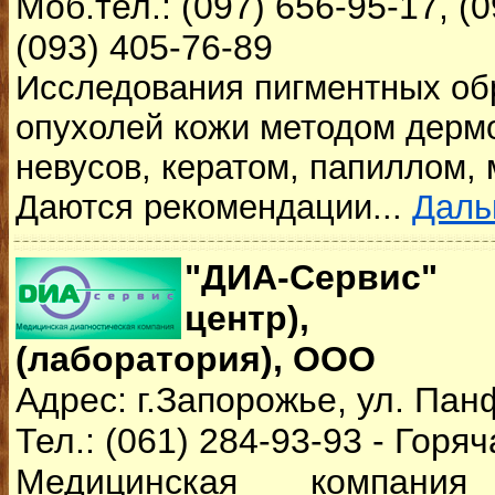
Моб.тел.: (097) 656-95-17, (0
(093) 405-76-89
Исследования пигментных об
опухолей кожи методом дерм
невусов, кератом, папиллом, 
Даются рекомендации...
Дал
"ДИА-Сервис" 
центр), "Д
(лаборатория), ООО
Адрес: г.Запорожье, ул. Пан
Тел.: (061) 284-93-93 - Горя
Медицинская компания