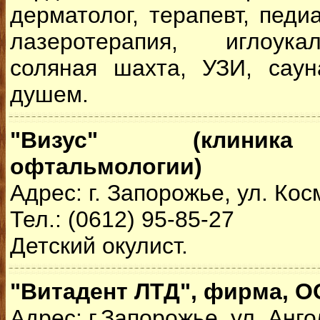
дерматолог, терапевт, педи
лазеротерапия, иглоука
соляная шахта, УЗИ, сау
душем.
"Визус" (клиника
офтальмологии)
Адрес: г. Запорожье, ул. Ко
Тел.: (0612) 95-85-27
Детский окулист.
"Витадент ЛТД", фирма, О
Адрес: г.Запорожье, ул. Анго