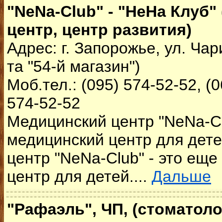
"NeNa-Club" - "НеНа Клуб"
центр, центр развития)
Адрес: г. Запорожье, ул. Чари
та "54-й магазин")
Моб.тел.: (095) 574-52-52, (0
574-52-52
Медицинский центр "NeNa-Cl
медицинский центр для дет
центр "NeNa-Club" - это ещ
центр для детей....
Дальше
"Рафаэль", ЧП, (стоматоло