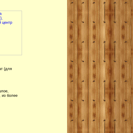
ат (для
.
лое,
 из более