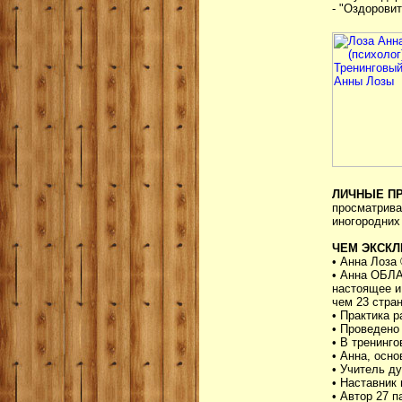
- "Оздорови
ЛИЧНЫЕ П
просматрива
иногородних 
ЧЕМ ЭКСКЛ
• Анна Лоза
• Анна ОБЛ
настоящее и
чем 23 стран
• Практика р
• Проведено 
• В тренинго
• Анна, осн
• Учитель д
• Наставник 
• Автор 27 п