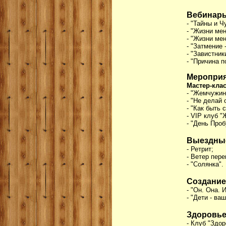
Вебинар
- "Тайны и 
- "Жизни мен
- "Жизни мен
- "Затмение 
- "Завистник
- "Причина п
Мероприя
Мастер-кла
- "Жемчужин
- "Не делай 
- "Как быть
- VIP клуб "
- "День Про
Выездные
- Ретрит;
- Ветер пере
- "Солянка".
Создание
- "Он. Она. И
- "Дети - ва
Здоровье
- Клуб "Здо