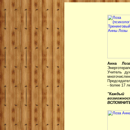
Анна Лоз
Энерготера
Учитель ду
многочислен
Председател
- более 17 ле
"Каждый 
возможно
ВСПОМНИТЬ 