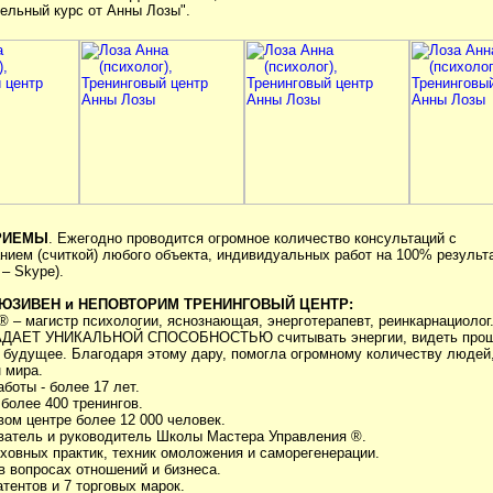
тельный курс от Анны Лозы".
РИЕМЫ
. Ежегодно проводится огромное количество консультаций с
нием (считкой) любого объекта, индивидуальных работ на 100% результ
– Skype).
ЮЗИВЕН и НЕПОВТОРИМ ТРЕНИНГОВЫЙ ЦЕНТР:
 ® – магистр психологии, яснознающая, энерготерапевт, реинкарнациолог
АДАЕТ УНИКАЛЬНОЙ СПОСОБНОСТЬЮ считывать энергии, видеть прош
 будущее. Благодаря этому дару, помогла огромному количеству людей,
 мира.
аботы - более 17 лет.
более 400 тренингов.
вом центре более 12 000 человек.
ователь и руководитель Школы Мастера Управления ®.
уховных практик, техник омоложения и саморегенерации.
в вопросах отношений и бизнеса.
атентов и 7 торговых марок.