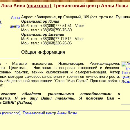
Лоза Анна (
психолог
), Тренинговый центр Анны Лозы
Адрес: г.Запорожье, пр.Соборный, 109 (ост. тр-та пл. Пушкин
Организатор Юлия
Моб. тел.: +38(096)777-51-51 - Viber
Моб. тел.: +38(050)750-76-30
Организатор Евгения
Моб. тел.: +38(095)77-11-512 - Viber
Моб. тел.: +38(068)226-26-06
Общая информация
а
- Магистр психологии. Яснознающая. Реинкарнациолог.
певт. Целитель. Наставник в вопросах отношений и бизнеса.
ховных практик, техник омоложения и саморегенерации. Автор
ных методов самовосстановления и тренингов личностного роста.
ь общественной организации "Союз "Мир Света". Практика работы
т.
человек обладает уникальными способностями и
стями. Я не ищу Ваши таланты. Я помогаю Вам –
СЕБЯ!" (А.Лоза)