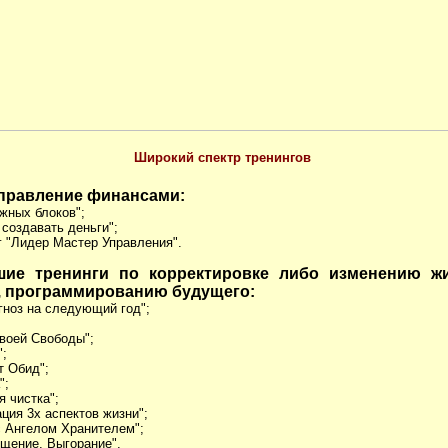
Широкий спектр тренингов
управление финансами:
ежных блоков";
 создавать деньги";
г "Лидер Мастер Управления".
шие тренинги по корректировке либо изменению ж
, программированию будущего:
огноз на следующий год";
Твоей Свободы";
";
т Обид";
";
я чистка";
ция 3х аспектов жизни";
 с Ангелом Хранителем";
ощение. Выгорание".