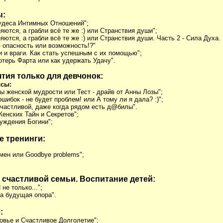
ы:
Чудеса Интимных Отношений";
яются, а грабли всё те же :) или Странствия души";
яются, а грабли всё те же :) или Странствия души. Часть 2 - Сила Духа.
- опасность или возможность!?"
и и враги. Как стать успешным с их помощью";
отерь Фарта или как удержать Удачу".
тия только для девчонок:
ссы:
ы женской мудрости или Тест - драйв от Анны Лозы";
ошибок - не будет проблем! или А тому ли я дала? :)";
 счастливой, даже когда рядом есть д@билы".
Женских Тайн и Секретов";
буждения Богини";
 тренинги:
мен или Goodbye problems";
 счастливой семьи. Воспитание детей:
 не только...";
ша будущая опора".
:
ровье и Счастливое Долголетие";