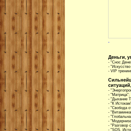
Деньги, 
- "Снос Ден
- "Искусство
- VIP тренин
Сильней
ситуаций
- "Энергопр
- "Матрица";
- "Дыхание 
- "К Истокам
- "Свобода о
- "Витаминка
- "Глобальна
- "Модерниза
- "Разговор
- "SOS. Ист