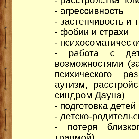
- расстройства по
- агрессивность
- застенчивость и 
- фобии и страхи
- психосоматическ
- работа с дет
возможностями (з
психического ра
аутизм, расстройс
синдром Дауна)
- подготовка детей
- детско-родитель
- потеря близко
травмой)