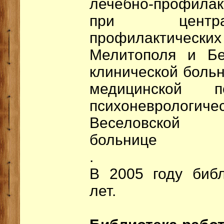
лечебно-профилакт
при центра
профилактически
Мелитополя и Бе
клинической больн
медицинской п
психоневроло
Веселовской п
больнице
.
В 2005 году биб
лет.