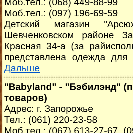
Моб.тел.: (068) 449-88-99
Моб.тел.: (097) 196-69-59
Детский магазин "Арсю
Шевченковском районе З
Красная 34-а (за райиспол
представлена одежда для д
Дальше
"Babyland" - "Бэбилэнд" (
товаров)
Адрес: г. Запорожье
Тел.: (061) 220-23-58
Моб.тел.: (067) 613-27-67, (