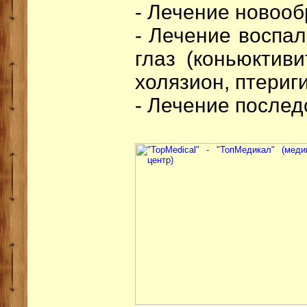
- Лечение новооб
- Лечение воспа
глаз (коньюктиви
холязион, птериг
- Лечение послед