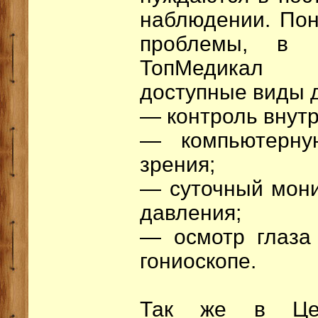
наблюдении. Пон
проблемы, в м
ТопМедикал 
доступные виды д
— контроль внутр
— компьютерну
зрения;
— суточный мони
давления;
— осмотр глаза
гониоскопе.
Так же в Цен