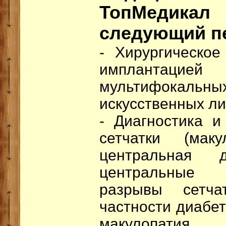
ТопМедика
следующий пе
- Хирургическое
имплантацие
мультифокаль
искусственных ли
- Диагностика и
сетчатки (маку
центральная д
центральные 
разрывы сетча
частности диабет
макулопатия.