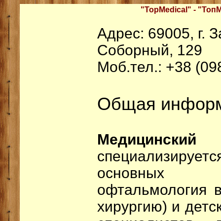
"TopMedical" - "Топ
Адрес: 69005, г. 
Соборный, 129
Моб.тел.: +38 (09
Общая информ
Медицинский 
специализируе
основных 
офтальмология в
хирургию) и детс