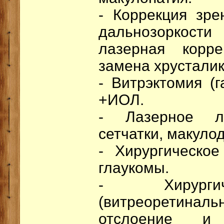
- Коррекция зре
дальнозоркост
лазерная корре
замена хрусталик
- Витрэктомия (
+ИОЛ.
- Лазерное ле
сетчатки, макуло
- Хирургическо
глаукомы.
- Хирурги
(витреоретина
отслоение и 