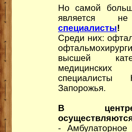
Но самой больш
является н
специалисты
!
Среди них: офтал
офтальмохиру
высшей кате
медицински
специалисты
Запорожья.
В центре
осуществляются
- Амбулаторное