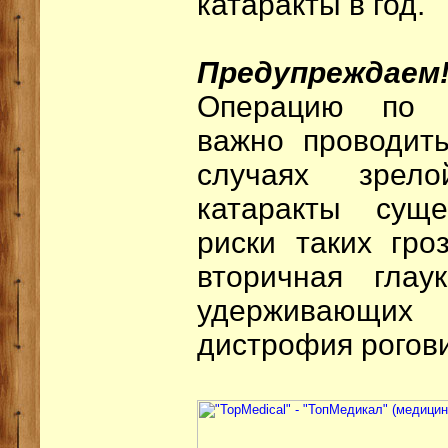
катаракты в год.
Предупреждаем
Операцию по у
важно проводить
случаях зрел
катаракты сущ
риски таких гро
вторичная глау
удерживающих 
дистрофия рогови