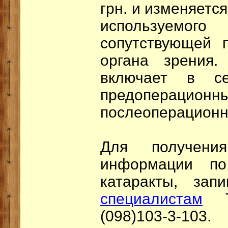
грн. и изменяетс
используемого 
сопутствующей 
органа зрения.
включает в с
предоперацион
послеоперационн
Для получени
информации по
катаракты, за
специалистам
To
(098)103-3-103