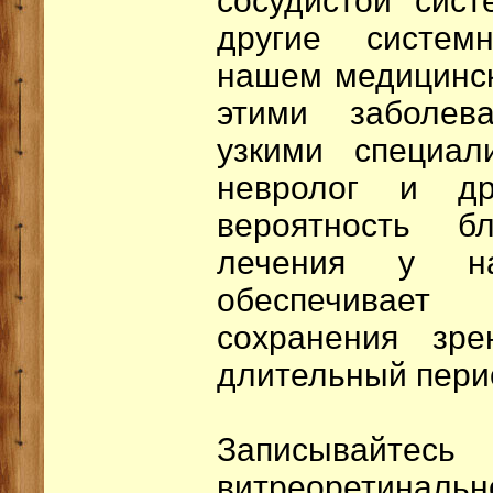
сосудистой сис
другие систем
нашем медицинск
этими заболев
узкими специали
невролог и др
вероятность бл
лечения у н
обеспечивае
сохранения зр
длительный пери
Записывайтесь
витреоретина