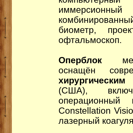
иммерсио
комбинированный
биометр, прое
офтальмоскоп.
Оперблок
м
оснащён сов
хирургическим
(США), вкл
операционный м
Constellation Vi
лазерный коагуля