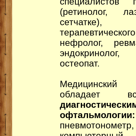
специалистов 
(ретинолог, л
сетчатке)
терапевтическог
нефролог, ревм
эндокринолог,
остеопат.
Медицинский 
обладает в
диагностическ
офтальмологии:
пневмотономет
компьютер