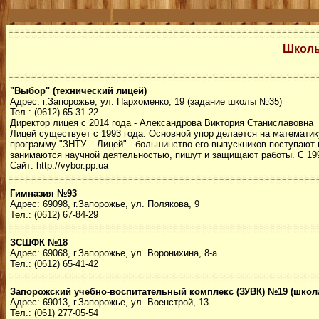
Школы
"Выбор" (технический лицей)
Адрес: г.Запорожье, ул. Пархоменко, 19 (задание школы №35)
Тел.: (0612) 65-31-22
Директор лицея с 2014 года - Александрова Виктория Станиславовна
Лицей существует с 1993 года. Основной упор делается на математик
программу "ЗНТУ – Лицей" - большинство его выпускников поступают 
занимаются научной деятельностью, пишут и защищают работы. С 199
Сайт: http://vybor.pp.ua
Гимназия №93
Адрес: 69098, г.Запорожье, ул. Полякова, 9
Тел.: (0612) 67-84-29
ЗСШФК №18
Адрес: 69068, г.Запорожье, ул. Воронихина, 8-а
Тел.: (0612) 65-41-42
Запорожский учебно-воспитательный комплекс (ЗУВК) №19 (школ
Адрес: 69013, г.Запорожье, ул. Военстрой, 13
Тел.: (061) 277-05-54