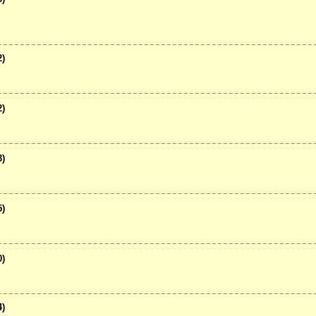
)
)
)
)
)
)