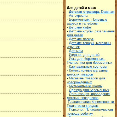
Для детей и мам:
-
Детская страница. Главная
-
Автокресла
-
Беременным. Полезные
адреса и телефоны
-
Детские кафе
-
Детские клубы, развлечения
для детей
-
Детские лагеря
-
Детские товары, магазины
игрушек
-
Для мам
-
Издания для детей
-
Йога для беременных.
Гимнастика для беременных
-
Карнавальные костюмы
-
Комиссионные магазины
детских товаров
-
Магазины товаров для
новорожденных
-
Музыкальные школы
-
Одежда для беременных
-
Организация, проведение
детских праздников
-
Планирование беременности.
Подготовка к родам
-
Психолог. Психологическая
помощь ребенку