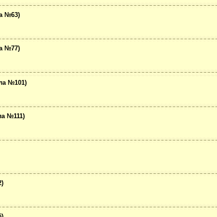
а №63)
а №77)
ла №101)
ла №111)
)
)