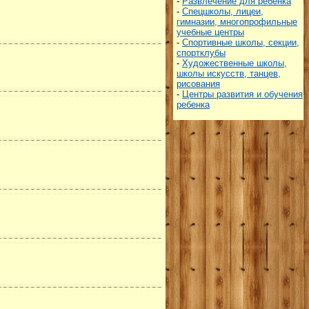
-
Развлечение для ребенка
-
Спецшколы, лицеи,
гимназии, многопрофильные
учебные центры
-
Спортивные школы, секции,
спортклубы
-
Художественные школы,
школы искусств, танцев,
рисования
-
Центры развития и обучения
ребенка