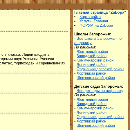
Главная страница "ZаБора"
Карта сайта
Услуги. Главная
ФОРУМ на ZаБоре
Школы Запорожья:
-
Все школы Запорожья по
алфавиту
По районам:
-
Жовтневый район
с 7 класса. Лицей входит в
-
Заводской район
адемии наук Украины. Ученики
-
Коммунарский район
слетах, турпоходах и соревнованиях.
-
Ленинский район
-
Орджоникидзевский район
-
Хортицкий район
-
Шевченковский район
Детские сады Запорожья:
-
Все детсады по алфавиту
По районам:
-
Жовтневый район
-
Заводской район
-
Коммунарский район
-
Ленинский район
-
Орджоникидзевский район
-
Хортицкий район
-
Шевченковский район