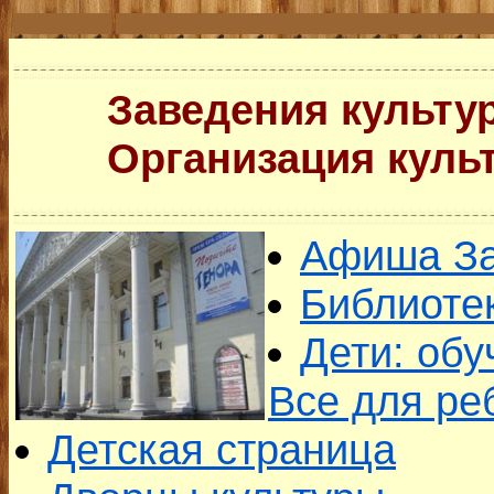
Заведения культу
Организация культ
Афиша З
Библиоте
Дети: обу
Все для ре
Детская страница