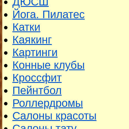
ДЮСШ
Йога. Пилатес
Катки
Каякинг
Картинги
Конные клубы
Кроссфит
Пейнтбол
Роллердромы
Салоны красоты
Салоны тату