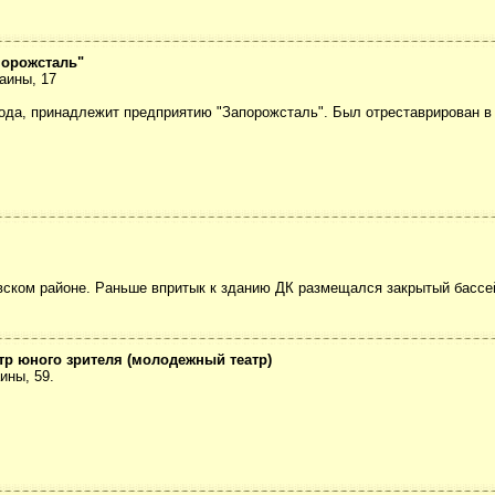
порожсталь"
аины, 17
рода, принадлежит предприятию "Запорожсталь". Был отреставрирован в 
ском районе. Раньше впритык к зданию ДК размещался закрытый бассейн
атр юного зрителя (молодежный театр)
ины, 59.