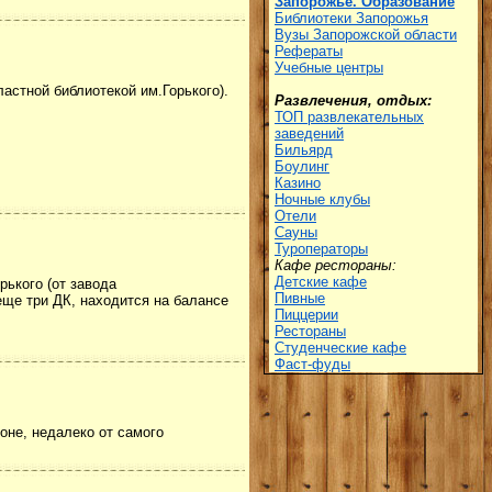
Запорожье. Образование
Библиотеки Запорожья
Вузы Запорожской области
Рефераты
Учебные центры
астной библиотекой им.Горького).
Развлечения, отдых:
ТОП развлекательных
заведений
Бильярд
Боулинг
Казино
Ночные клубы
Отели
Сауны
Туроператоры
Кафе рестораны:
Детские кафе
рького (от завода
Пивные
еще три ДК, находится на балансе
Пиццерии
Рестораны
Студенческие кафе
Фаст-фуды
оне, недалеко от самого