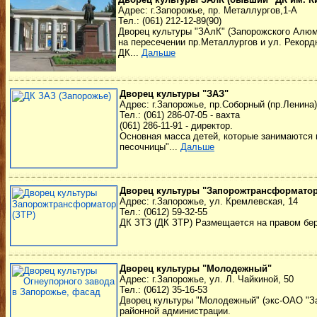
Адрес: г.Запорожье, пр. Металлургов,1-А
Тел.: (061) 212-12-89(90)
Дворец культуры "ЗАлК" (Запорожского Алюми
на пересечении пр.Металлургов и ул. Рекорд
ДК...
Дальше
Дворец культуры "ЗАЗ"
Адрес: г.Запорожье, пр.Соборный (пр.Ленина),
Тел.: (061) 286-07-05 - вахта
(061) 286-11-91 - директор.
Основная масса детей, которые занимаются в
песочницы"...
Дальше
Дворец культуры "Запорожтрансформато
Адрес: г.Запорожье, ул. Кремлевская, 14
Тел.: (0612) 59-32-55
ДК ЗТЗ (ДК ЗТР) Размещается на правом бер
Дворец культуры "Молодежный"
Адрес: г.Запорожье, ул. Л. Чайкиной, 50
Тел.: (0612) 35-16-53
Дворец культуры "Молодежный" (экс-ОАО "За
районной администрации.