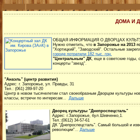
ДОМА И Д
ОБЩАЯ ИНФОРМАЦИЯ О ДВОРЦАХ КУЛЬ
Нужно отметить, что
в Запорожье на 2013 г
"Хортицкий", "Заводский". Остальные закре
городе потратили 182 тыс. грн.
"Центральным" ДК
, еще в советские годы,
концерты "звезд".
"Анаэль" (центр развития)
Адрес: г. Запорожье, ул. Правды, 31
Тел.: (061) 289-97-20
Центр в новом тысячелетии стал своеобразным Дворцом культуры ново
классы, встречи по интересам...
Дальше
Дворец культуры "Днепроспецсталь"
Адрес: г.Запорожье, бул.Шевченко,1.
Тел.:(0612) 34-57-61
ДК "Днепроспецсталь". Самый большой и изве
революции".
..
Дальше