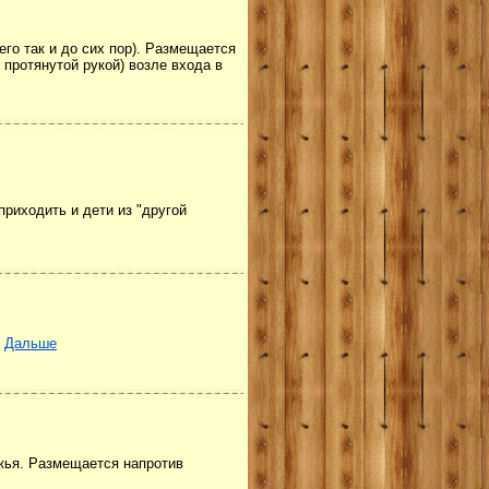
го так и до сих пор). Размещается
 протянутой рукой) возле входа в
приходить и дети из "другой
.
Дальше
жья. Размещается напротив