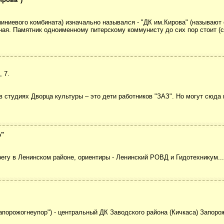
ниевого комбината) изначально назывался - "ДК им.Кирова" (называют е
ная. Памятник одноименному питерскому коммунисту до сих пор стоит (с
 7.
 студиях Дворца культуры – это дети работников "ЗАЗ". Но могут сюда 
р"
егу в Ленинском районе, ориентиры - Ленинский РОВД и Гидотехникум..
порожогнеупор") - центральный ДК Заводского района (Кичкаса) Запоро