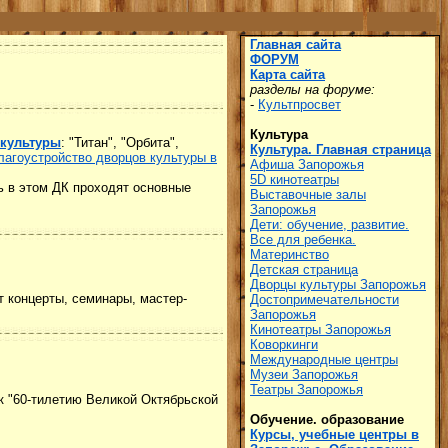
Главная сайта
ФОРУМ
Карта сайта
разделы на форуме:
-
Культпросвет
Культура
 культуры
: "Титан", "Орбита",
Культура. Главная страница
благоустройство дворцов культуры в
Афиша Запорожья
5D кинотеатры
нь в этом ДК проходят основные
Выставочные залы
Запорожья
Дети: обучение, развитие.
Все для ребенка.
Материнство
Детская страница
Дворцы культуры Запорожья
т концерты, семинары, мастер-
Достопримечательности
Запорожья
Кинотеатры Запорожья
Коворкинги
Международные центры
Музеи Запорожья
Театры Запорожья
к "60-тилетию Великой Октябрьской
Обучение. образование
Курсы, учебные центры в