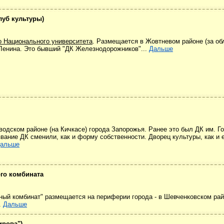
луб культуры)
о Национального университета
. Размещается в Жовтневом районе (за обл
 Ленина. Это бывший "ДК Железнодорожников"...
Дальше
одском районе (на Кичкасе) города Запорожья. Ранее это был ДК им. Го
вание ДК сменили, как и форму собственности. Дворец культуры, как и 
альше
го комбината
ый комбинат" размещается на периферии города - в Шевченковском рай
.
Дальше
ирова")