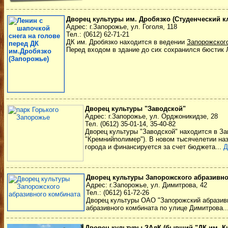
Дворец культуры им. Дробязко (Студенческий к
Адрес: г.Запорожье, ул. Гоголя, 118
Тел.: (0612) 62-71-21
ДК им. Дробязко находится в ведении
Запорожског
Перед входом в здание до сих сохранился бюстик
Дворец культуры "Заводской"
Адрес: г.Запорожье, ул. Орджоникидзе, 28
Тел. (0612) 35-01-14, 35-40-82
Дворец культуры "Заводской" находится в Зав
"Кремнийполимер"). В новом тысячелетии наз
города и финансируется за счет бюджета...
Д
Дворец культуры Запорожского абразивно
Адрес: г.Запорожье, ул. Димитрова, 42
Тел.: (0612) 61-72-26
Дворец культуры ОАО "Запорожский абразивн
абразивного комбината по улице Димитрова..
Дворец культуры ЗАлК (бывший "ДК им. К