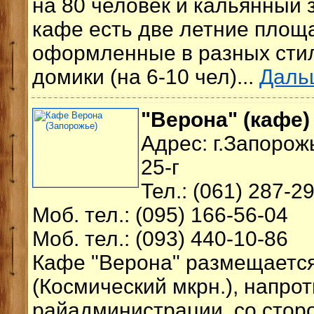
на 80 человек и кальянный з
кафе есть две летние площ
оформленные в разных стил
домики (на 6-10 чел)...
Даль
"Верона" (кафе)
Адрес: г.Запорож
25-г
Тел.: (061) 287-2
Моб. тел.: (095) 166-56-04
Моб. тел.: (093) 440-10-86
Кафе "Верона" размещается
(Космический мкрн.), напро
райадминистрации, со стор