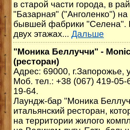
в старой части города, в ра
"Базарная" ("Анголенко") н
бывшей фабрики "Селена".
двух этажах...
Дальше
"Моника Беллуччи" - Monic
(ресторан)
Адрес: 69000, г.Запорожье, 
Моб. тел.: +38 (067) 419-05-
19-64.
Лаундж-бар "Моника Беллучи
итальянский ресторан, кот
на территории жилого компл