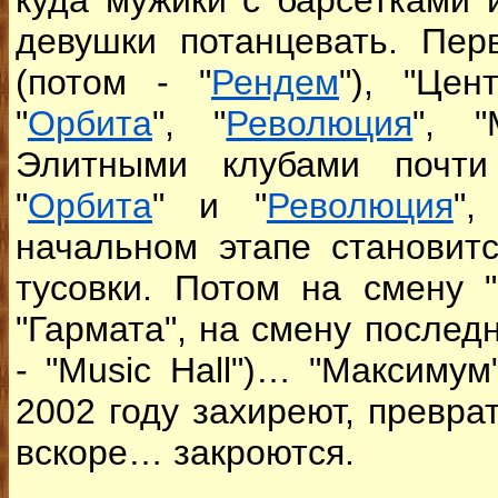
куда мужики с барсетками 
девушки потанцевать. Пер
(потом - "
Рендем
"), "Цен
"
Орбита
", "
Революция
", "
Элитными клубами почти
"
Орбита
" и "
Революция
",
начальном этапе становит
тусовки. Потом на смену 
"Гармата", на смену последн
- "Music Hall")… "Максимум
2002 году захиреют, превра
вскоре… закроются.