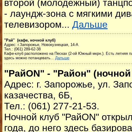
второй (молодежный) танцпо
- лаундж-зона с мягкими ди
телевизором...
Дальше
"Рай" (кафе, ночной клуб)
Адрес: г.Запорожье, Новокузнецкая, 14-А
Тел.: (061) 289-62-38
Кафе-клуб расположено на Песках (2-ой Южный мкрн.). Есть летняя п
здесь можно потанцевать...
Дальше
"РайON" - "Район" (ночной
Адрес: г. Запорожье, ул. За
казачества, 6Б,
Тел.: (061) 277-21-53.
Ночной клуб "РайON" открыл
года, до него здесь базиров