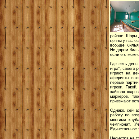
районе. Шары 
ценны у нас ещ
вообще, билья
Не даром биль
если его можно
Где есть деньг
игра", своего 
играют на де
аферисты высм
первые партии
игроки. Такой
забивая шаров
маркёров, та
приезжают оста
Однако, сейча
работу по воз
многими клуба
чемпионат. У
Единственное 
Несмотря на т