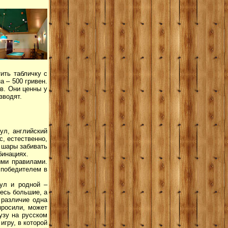
ить табличку с
а – 500 гривен.
в. Они ценны у
зводят.
ул, английский
, естественно,
 шары забивать
бинациях.
ыми правилами.
 победителем в
пул и родной –
десь большие, а
 различие одна
просили, может
узу на русском
игру, в которой