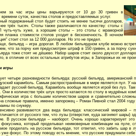
нем за час игры цены варьируются от 10 до 30 гривен в
 времени суток, качества столов и предоставляемых услуг.
ный подержанный стол будет стоить не менее тысячи долларов,
нее трёх тысяч. Столы также различаются по качеству: столы с
П чуть-чуть хуже, а хорошие столы – это столы с мраморной
яя планка стоимости столов уходит в бесконечность. В ночном
ия" стоит стол за 12 000 долларов. Но это не предел.
бще, бильярд – игра дорогая. В любом бильярдном клубе можно встрет
м, что за порчу кия предусмотрен штраф в 150 гривен, а за порчу сукн
ярда тоже стоят не дёшево. Набор шаров стоит около двухсот долларо
то, в отличие от всех остальных атрибутов игры, в Запорожье их не прои
и игры
ует четыре разновидности бильярда: русский бильярд, американский п
цузский карамболь. Самым распространённым в мире является пул. У нас
адает русский бильярд. Карамболь вообще является игрой без луз. Там
. Они в количестве трёх штук просто катаются по столу в мудрёных ком
ифическая игра с большим количеством шаров и сравнительно сложн
 на сложные правила, именно запорожец – Роман Пивной стал 2004 году
аины по снукеру.
енсивно развиваются два вида бильярда: классический мировой – 
тличается от русского тем, что лузы (отверстия, куда загоняют шары) з
е. В русском бильярде – наоборот. Очень хорошо характеризует это
а фокусника, который проделывал неимоверные комбинации на пуле, с
амое проделать на русском бильярде, тот ответил, что забить шар в л
 уже фокус. По этому поводу есть мнение, что русские придумали себе 