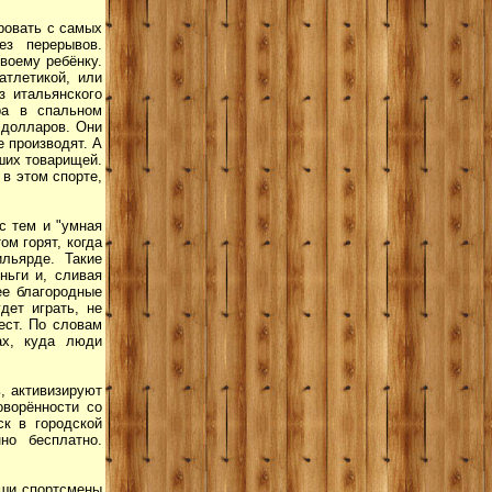
ировать с самых
ез перерывов.
воему ребёнку.
атлетикой, или
 итальянского
ра в спальном
 долларов. Они
е производят. А
ших товарищей.
в этом спорте,
 с тем и "умная
ом горят, когда
льярде. Такие
ньги и, сливая
ее благородные
дет играть, не
ест. По словам
ах, куда люди
, активизируют
оворённости со
ск в городской
но бесплатно.
аши спортсмены