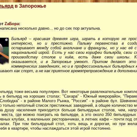
льярд
в Запорожье
от
ZaБора
:
написана несколько давно... но до сих пор актуальна.
Бильярд – красивая древняя игра, играть в которую не про
интересно, но и престижно. Пальму первенства в созда
оспаривают между собой англичане и французы, но у нас её 
национальной игрой. Есть у нас свои корифеи бильярда, свои 
производству столов и киёв, есть даже свои школы. 
оказывается, и в Запорожье умеют. Притом делают это
коммерческих заведениях, но и в профессиональных бильярдных к
ивают как спорт, а не как приятное времяпрепровождение в дополнение
ильярд тоже весьма популярен. Вот некоторые развлекательные компле
ь в бильярд на хороших столах: "Сахара" - Южный микрорайон, "Пирами
Слободка" - в районе Малого Рынка, "Россия" - в районе бул. Шевченко
о только неполный список престижных заведений, а общее количество ме
а душу населения приходится больше бильярдных столов, чем, напр
4 места, где можно поиграть на бильярде, а это около 350 бильярдных
ивных клубах, в маленьких ресторанчиках, в летних кафе – почти под 
алах. При том бильярдный стол, хоть вещь и дорогая, но при жел
себя в квартире, чтобы наслаждаться этой игрой постоянно.