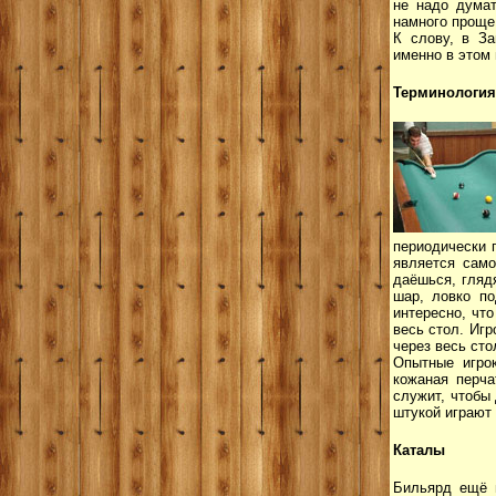
не надо думат
намного проще 
К слову, в За
именно в этом
Терминология
периодически 
является само
даёшься, глядя
шар, ловко по
интересно, чт
весь стол. Игр
через весь сто
Опытные игро
кожаная перча
служит, чтобы 
штукой играют 
Каталы
Бильярд ещё и