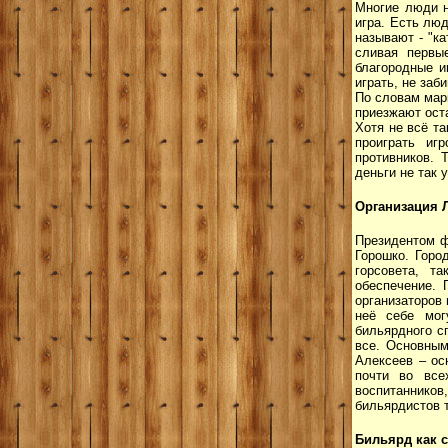
Многие люди на
игра. Есть люд
называют - "к
сливая первы
благородные и
играть, не заб
По словам марк
приезжают оста
Хотя не всё та
проиграть иг
противников. 
деньги не так 
Организация 
Президентом ф
Горошко. Горо
горсовета, т
обеспечение. 
организаторов 
неё себе мог
бильярдного с
все. Основным
Алексеев – ос
почти во все
воспитаннико
бильярдистов т
Бильярд как 