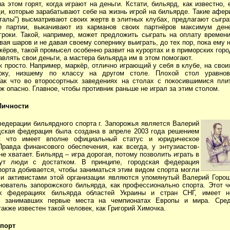
 этом горят, когда играют на деньги. Кстати, бильярд, как известно,
и, которые зарабатывают себе на жизнь игрой на бильярде. Такие афер
аталы") высматривают своих жертв в элитных клубах, предлагают сыграт
е партии, выкачивают из карманов своих партнёров максимум дене
гроки. Такой, например, может предложить сыграть на оплату времени
ивая шаров и не давая своему сопернику выиграть, до тех пор, пока ему 
ёров, такой промысел особенно развит на курортах и в приморских гор
влять свои деньги, а мастера бильярда им в этом помогают.
к просто. Например, маркёр, отлично играющий у себя в клубе, на сво
року, низшему по классу на другом столе. Плохой стол уравно
Так что во второсортных заведениях на столах с покосившимися пли
уж опасно. Главное, чтобы противник раньше не играл за этим столом.
Личности
едерации бильярдного спорта г. Запорожья является Валерий
дская федерация была создана в апреле 2003 года решением
ак что имеет вполне официальный статус и юридическое
Правда финансового обеспечения, как всегда, у энтузиастов-
не хватает. Бильярд – игра дорогая, потому позволить играть в
ут люди с достатком. В принципе, городская федерация
порта добивается, чтобы заниматься этим видом спорта могли
и активистами этой организации являются упомянутый Валерий Горо
нователь запорожского бильярда, как профессионально спорта. Этот ч
х федерациях бильярда областей Украины и стран СНГ, имеет 
в, занимавших первые места на чемпионатах Европы и мира. Сред
акже известен такой человек, как Григорий Химочка.
спорт