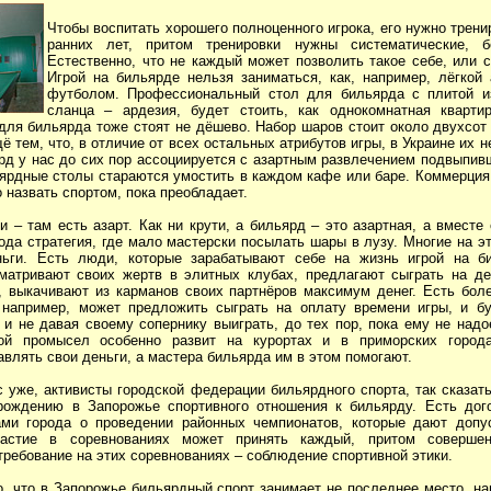
Чтобы воспитать хорошего полноценного игрока, его нужно трен
ранних лет, притом тренировки нужны систематические, б
Естественно, что не каждый может позволить такое себе, или с
Игрой на бильярде нельзя заниматься, как, например, лёгкой 
футболом. Профессиональный стол для бильярда с плитой из
сланца – ардезия, будет стоить, как однокомнатная кварти
для бильярда тоже стоят не дёшево. Набор шаров стоит около двухсот
ё тем, что, в отличие от всех остальных атрибутов игры, в Украине их н
рд у нас до сих пор ассоциируется с азартным развлечением подвыпив
ярдные столы стараются умостить в каждом кафе или баре. Коммерция 
 назвать спортом, пока преобладает.
и – там есть азарт. Как ни крути, а бильярд – это азартная, а вместе
рода стратегия, где мало мастерски посылать шары в лузу. Многие на эт
ньги. Есть люди, которые зарабатывают себе на жизнь игрой на би
атривают своих жертв в элитных клубах, предлагают сыграть на де
, выкачивают из карманов своих партнёров максимум денег. Есть бол
, например, может предложить сыграть на оплату времени игры, и бу
 и не давая своему сопернику выиграть, до тех пор, пока ему не надо
кой промысел особенно развит на курортах и в приморских город
влять свои деньги, а мастера бильярда им в этом помогают.
с уже, активисты городской федерации бильярдного спорта, так сказать
рождению в Запорожье спортивного отношения к бильярду. Есть дог
ми города о проведении районных чемпионатов, которые дают допу
частие в соревнованиях может принять каждый, притом совершен
требование на этих соревнованиях – соблюдение спортивной этики.
о, что в Запорожье бильярдный спорт занимает не последнее место, н