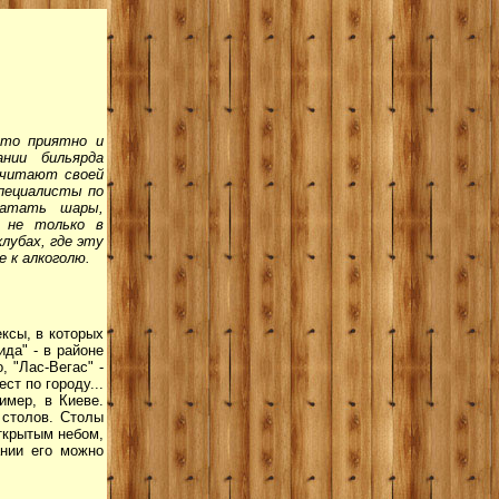
сто приятно и
нии бильярда
считают своей
специалисты по
Катать шары,
 не только в
лубах, где эту
 к алкоголю.
ксы, в которых
да" - в районе
, "Лас-Вегас" -
ст по городу...
имер, в Киеве.
 столов. Столы
открытым небом,
ании его можно