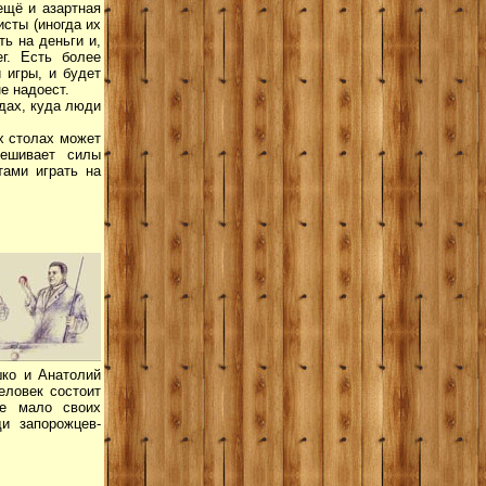
 ещё и азартная
исты (иногда их
ь на деньги и,
г. Есть более
 игры, и будет
не надоест.
одах, куда люди
их столах может
вешивает силы
тами играть на
шко и Анатолий
еловек состоит
не мало своих
и запорожцев-