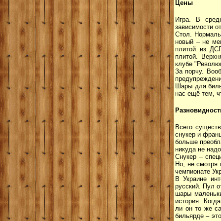
Цены
Игра. В сред
зависимости от
Стол. Нормаль
новый – не ме
плитой из ДС
плитой. Верхн
клубе "Революц
За порчу. Воо
предупреждение
Шары для биль
нас ещё тем, ч
Разновидност
Всего существ
снукер и фран
больше преобл
никуда не надо
Снукер – спец
Но, не смотря
чемпионате Укр
В Украине инт
русский. Пул о
шары маленьки
история. Когд
ли он то же с
бильярде – это