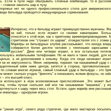
ь. Если в пуле надо обыгрывать сложные комбинации, то в русско
– главное закатить шар в лузу.
порожье нет ни одного профессионального стола для американског
 виде бильярда проводятся международные соревнования.
Интересно, что в бильярд играют преимущественно мужчины. Ж
за кий, только если играют со своими кавалерами. Боль
относятся к этой игре, как к приятному времяпрепровождению. 
стриптизом они "стукают по шарам", отождествляя это с этими 
Маркёры из бильярдных клубов рассказывают, что иногда вокру
собираются более десяти человек с типичными заросшими 
русских". Двое или четверо играют, а все остальные потяги
пользуясь мобильными телефонами. Но не мало и таких людей, для к
целью, а не дополнением к коньяку. Когда эти люди начинают играт
 на их виртуозность. Меня, например, поразил так называемый удар с 
дцепленный киём ниже центра, катится в сторону, противоположную 
о по словам многих игроков, самый сложный удар в бильярде – это пря
ок может сколько угодно "финтить" и показывать всякие фокусы, но за
л – это высший класс.
ки используют в игре всевозможные приспособления. Это может быт
тка, чтобы лучше скользил кий или так называемая "машинка", у иг
дотянуться к шару через весь стол. Кстати, один маркёр мне рассказыв
и инвалиды – однорукие игроки.
 "умная игра", своего рода стратегия, где мало мастерски посылат