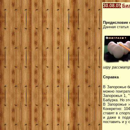
30.08.05
Би
Предисловие 
Данная статья 
игру рассматр
Справка
В Запорожье б
можно поиграт
Запорожья 1, "
Бабурка. Но эт
В Запорожье н
Конкретно: 10
ставят в спорт
и даже в подв
поставить и у 