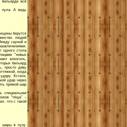
м бильярде всё
о пула. А ведь
енщины берутся
шинство людей
Между сауной и
развлечениями.
г одного стола
лицами "новых
вают алкоголь,
оторых бильярд
ь, просто диву
оттяжкой, когда
удару. Кстати,
мой удар через
бить прямой шар
ь специальная
роков "тёща" –
ал, что с такой
ь шары в лузу.