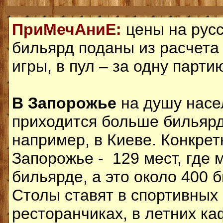
ПриМечАниЕ:
цены на рус
бильярд поданы из расчета 
игры, в пул – за одну парт
В Запорожье
на душу насе
приходится больше бильярд
например, в Киеве. Конкретн
Запорожье - 129 мест, где 
бильярде, а это около 400 
Столы ставят в спортивных 
ресторанчиках, в летних ка