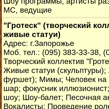
Шоу программы, артисты раз
MC, ведущие
"Гротеск" (творческий кол
живые статуи)
Адрес: г.Запорожье
Моб. тел.: (095) 383-33-38, (
Творческий коллектив "Гроте
Живые статуи (скульптуры);
фуршет); Мимы; Человек на 
шар; фокусник иллюзионист
шоу; Шоу-балет; Песочная 
Вокалисты; Проведение роле