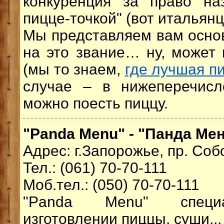
конкуренция за право на
пицце-точкой" (вот итальянц
Мы представляем вам осно
на это звание… ну, может 
(мы то знаем,
где лучшая п
случае – в нижеперечисл
можно поесть пиццу.
"Panda Menu" - "Панда Ме
Адрес: г.Запорожье, пр. Соб
Тел.: (061) 70-70-111
Моб.тел.: (050) 70-70-111
"Panda Menu" специа
изготовлении пиццы, суши..