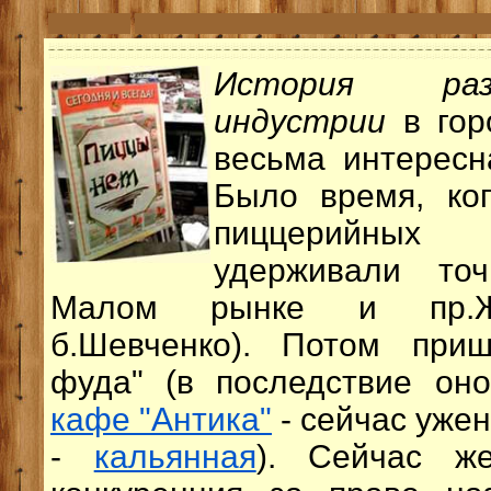
История раз
индустрии
в гор
весьма интересн
Было время, ко
пиццерийны
удерживали то
Малом рынке и пр.Жд
б.Шевченко). Потом при
фуда" (в последствие он
кафе "Антика"
- сейчас ужен
-
кальянная
). Сейчас ж