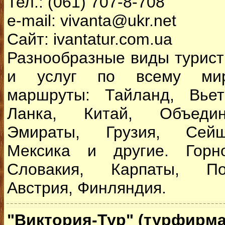
Тел.: (061) 707-8-708
e-mail: vivanta@ukr.net
Сайт: ivantatur.com.ua
Разнообразные виды турист
и услуг по всему мир
маршруты: Тайланд, Вье
Ланка, Китай, Объеди
Эмираты, Грузия, Сей
Мексика и другие. Горн
Словакия, Карпаты, По
Австрия, Финляндия.
"Виктория-Тур" (турфирма