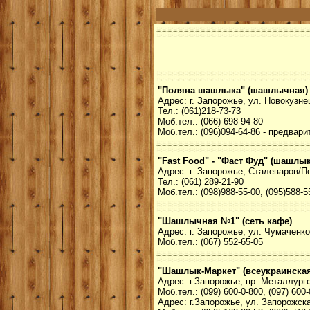
"Поляна шашлыка" (шашлычная)
Адрес: г. Запорожье, ул. Новокузне
Тел.: (061)218-73-73
Моб.тел.: (066)-698-94-80
Моб.тел.: (096)094-64-86 - предвар
"Fast Food" - "Фаст Фуд" (шашлык
Адрес: г. Запорожье, Сталеваров/П
Тел.: (061) 289-21-90
Моб.тел.: (098)988-55-00, (095)588-5
"Шашлычная №1" (сеть кафе)
Адрес: г. Запорожье, ул. Чумаченко
Моб.тел.: (067) 552-65-05
"Шашлык-Маркет" (всеукраинская
Адрес: г.Запорожье, пр. Металлурго
Моб.тел.: (099) 600-0-800, (097) 600
Адрес: г.Запорожье, ул. Запорожска