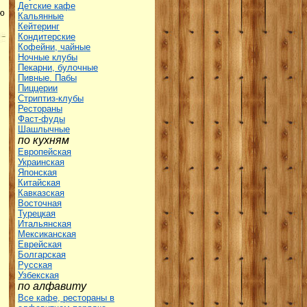
Детские кафе
ию
Кальянные
Кейтеринг
Кондитерские
Кофейни, чайные
Ночные клубы
Пекарни, булочные
Пивные. Пабы
Пиццерии
Стриптиз-клубы
Рестораны
Фаст-фуды
Шашлычные
по кухням
Европейская
Украинская
Японская
Китайская
Кавказская
Восточная
Турецкая
Итальянская
Мексиканская
Еврейская
Болгарская
Русская
Узбекская
по алфавиту
Все кафе, рестораны в