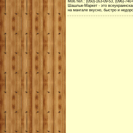
Моб.тел.: (050)-163-09-53, (096)-740-
Шашлык-Маркет - это всеукраинска
на мангале вкусно, быстро и недоро