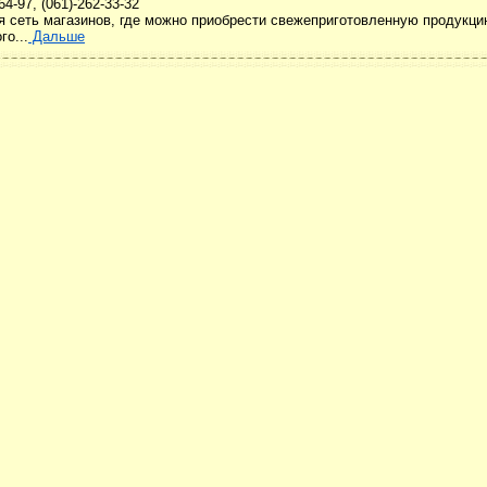
64-97, (061)-262-33-32
я сеть магазинов, где можно приобрести свежеприготовленную продукц
го...
Дальше