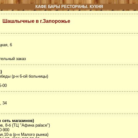
КАФЕ БАРЫ РЕСТОРАНЫ. КУХНЯ
Шашлычные в г.Запорожье
цкая, 6
ительный заказ
)
обеды (р-н 6-ой больницы)
5-00
, 34
 сеть магазинов)
в, 8-б (ТЦ "Афина palace")
-0-900
я,10-а (р-н Малого рынка)