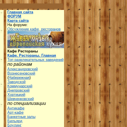
Главная сайта
ФОРУМ
Карта сайта
На форуме:
Обсуждение кафе, ресторанов
Кафе Рестораны
Кафе. Рестораны. Главная
Топ развлекательных заведений
по районам
Александровский
Вознесеновский
(
Набережная
)
Заводской
Коммунарский
Днепровский
Хортицкий
Шевченковский
по специализации
Антикафе
Арт-кафе
Банкетные залы
Бильярд
Боулинг