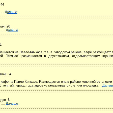
 44
...
Дальше
кая, 20
....
Дальше
9.
мещается на Павло-Кичкасе, т.е. в Заводском районе. Кафе размещается
ей. "Кичкас" размещается в двухэтажном, отдельностоящем здании.
ной, 54
 кафе на Павло-Кичкасе. Размещается она в районе конечной остановки
В теплый период года здесь устанавливается летняя площадка...
Дальш
дзе, 6
....
Дальше