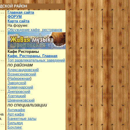
ДСКОЙ РАЙОН
Главная сайта
ФОРУМ
Карта сайта
На форуме:
Обсуждение кафе, ресторанов
Кафе Рестораны
Кафе. Рестораны. Главная
Топ развлекательных заведений
по районам
Александровский
Вознесеновский
(
Набережная
)
Заводской
Коммунарский
Днепровский
Хортицкий
Шевченковский
по специализации
Антикафе
на
Арт-кафе
а.
Банкетные залы
Бильярд
Боулинг