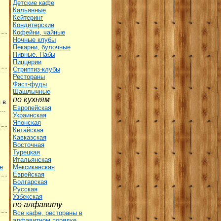
Детские кафе
Кальянные
Кейтеринг
Кондитерские
Кофейни, чайные
Ночные клубы
Пекарни, булочные
Пивные. Пабы
Пиццерии
Стриптиз-клубы
Рестораны
Фаст-фуды
Шашлычные
по кухням
 в
Европейская
..
Украинская
Японская
Китайская
Кавказская
Восточная
Турецкая
Итальянская
е
Мексиканская
Еврейская
Болгарская
Русская
Узбекская
по алфавиту
Все кафе, рестораны в
алфавитном порядке