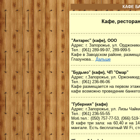
КАФЕ Б
Кафе, рестора
"Антарес" (кафе), ООО
Адрес: г. Запорожье, ул. Орджоники
Тел.: (061) 289-99-97, 289-999-5
Кафе в Заводском районе, размещае
Глазунова...
Дальше
"Будьмо" (кафе), ЧП "Омар"
Адрес: г.Запорожье, ул. Оржоникидз
Тел.: (061) 236-86-06
Кафе размещается на первом этаже 
кафе возможно проведение банкето
"Губерния" (кафе)
Адрес: г.Запорожье, ул. Лизы Чайки
Тел.: (061) 236-55-55
Моб.тел.: (050) 757-77-53, (066) 519
В кафе три зала: на 60,40 и на 1
мангале. Есть бесплатный Wi Fi, с