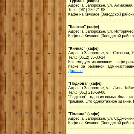
"Гурман" (кафе)
Адрес: г. Запорожье, ул. Алмазная,
Тел.: (061) 289-71-98
Кафе на Кичкасе (Заводской район).
"Каштан" (кафе)
Адрес: г. Запорожье, ул. Историчес
Кафе на Кичкасе (Заводской район) 
"Кичкас" (кафе)
Адрес: г.Запорожье, ул. Союзная, 7
Тел.: (0612) 35-03-14
Как следует из названия, кафе раз
парке за районной администраци
Дальше
"Подкова" (кафе)
Адрес: г.Запорожье, ул. Лизы Чайки
Тел.: (061) 218-59-88
"Подкова" - одно из самых больших
трамвая. Это одноэтажное здание. 
"Поляна" (кафе)
Адрес: г. Запорожье, ул. Орджоники
Кафе на Кичкасе (Заводской район) 