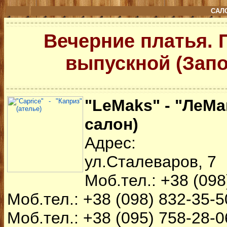
САЛ
Вечерние платья. 
выпускной (Зап
"LeMaks" - "ЛеМ
салон)
Адрес: г.З
ул.Сталеваров, 7
Моб.тел.: +38 (098
Моб.тел.: +38 (098) 832-35-5
Моб.тел.: +38 (095) 758-28-0