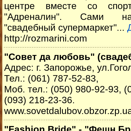
центре вместе со спор
"Адреналин". Сами н
"свадебный супермаркет"...
http://rozmarini.com
"Совет да любовь" (сваде
Адрес: г. Запорожье, ул.Гого
Тел.: (061) 787-52-83,
Моб. тел.: (050) 980-92-93, (
(093) 218-23-36.
www.sovetdalubov.obzor.zp.u
"Fashion Bride" - "Фешн Б