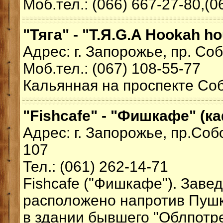
Моб.тел.: (066) 667-27-80,(0
"Тяга" - "T.Я.G.A Hookah h
Адрес: г. Запорожье, пр. Со
Моб.тел.: (067) 108-55-77
Кальянная на проспекте Со
"Fishcafe" - "Фишкафе" (к
Адрес: г. Запорожье, пр.Соб
107
Тел.: (061) 262-14-71
Fishcafe ("Фишкафе"). Заве
расположено напротив Пушк
в здании бывшего "Облпотре