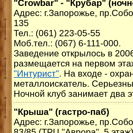
"Crowbar" - "Крубар" (ночн
Адрес: г.Запорожье, пр.Соб
135
Тел.: (061) 223-05-55
Моб.тел.: (067) 6-111-000.
Заведение открылось в 2006
размещается на первом эт
"Интурист"
. На входе - охра
металлоискатель. Серьезны
Ночной клуб занимает два э
"Крыша" (гастро-паб)
Адрес: г.Запорожье, пр.Соб
83/85 (ТРЦ "Аврора", 5 этаж