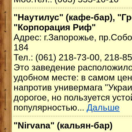
"Наутилус" (кафе-бар), "Гр
"Корпорация Риф"
Адрес: г.Запорожье, пр.Соб
184
Тел.: (061) 218-73-00, 218-8
Это заведение расположило
удобном месте: в самом цен
напротив универмага "Укра
дорогое, но пользуется уст
популярностью...
Дальше
"Nirvana" (кальян-бар)