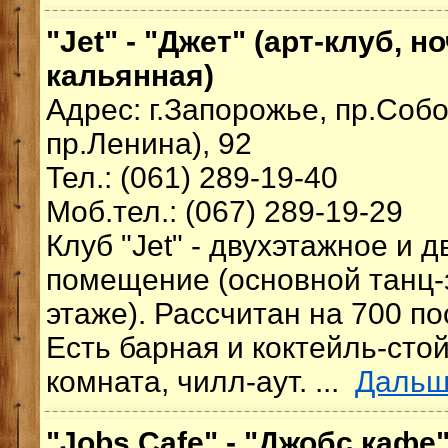
"Jet" - "Джет" (арт-клуб, н
кальянная)
Адрес: г.Запорожье, пр.Собо
пр.Ленина), 92
Тел.: (061) 289-19-40
Моб.тел.: (067) 289-19-29
Клуб "Jet" - двухэтажное и 
помещение (основной танц-
этаже). Рассчитан на 700 п
Есть барная и коктейль-сто
комната, чилл-аут. ...
Даль
"Jobs Cafe" - "Джобс кафе"