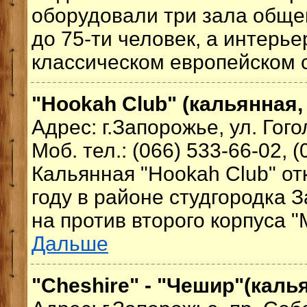
оборудовали три зала общ
до 75-ти человек, а интерь
классическом европейском с
"Hookah Club" (кальянная,
Адрес: г.Запорожье, ул. Гого
Моб. тел.: (066) 533-66-02, 
Кальянная "Hookah Club" от
году в районе студгородка 
на против второго корпуса "
Дальше
"Cheshire" - "Чешир"(каль