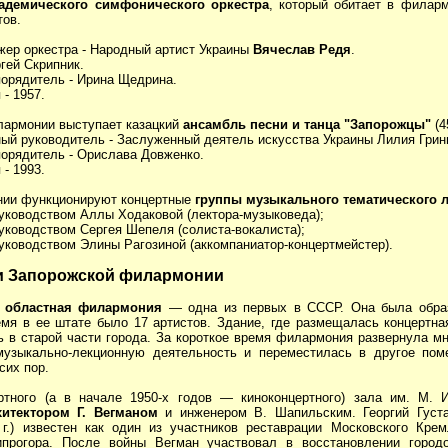
адемического симфонического оркестра
, который обитает в филарм
тов.
жер оркестра - Народный артист Украины
Вячеслав Редя
.
гей Скрипник.
порядитель - Ирина Щедрина.
 - 1957.
лармонии выступает казацкий
ансамбль песни и танца "Запорожцы"
(4
ый руководитель - Заслуженный деятель искусства Украины Лилия Грин
порядитель - Орислава Довженко.
 - 1993.
ии функционируют концертные
группы музыкального тематического 
руководством Аллы Ходаковой (лектора-музыковеда);
руководством Сергея Шепеля (солиста-вокалиста);
руководством Элины Рагозиной (аккомпаниатор-концертмейстер).
и Запорожской филармонии
 областная филармония
— одна из первых в СССР. Она была обра
ремя в ее штате было 17 артистов. Здание, где размещалась концертна
ь в старой части города. За короткое время филармония развернула м
музыкально-лекционную деятельность и переместилась в другое пом
сих пор.
ртного (а в начале 1950-х годов — киноконцертного) зала им. М. 
хитектором Г. Вегманом
и инженером В. Шапильским. Георгий Густ
. г.) известен как один из участников реставрации Московского Кре
ипрогора. После войны Вегман участвовал в восстановлении город