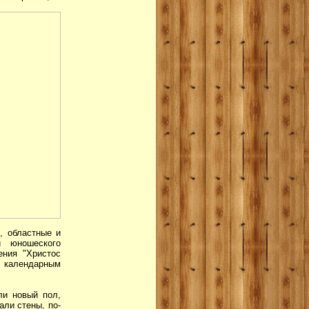
, областные и
и юношеского
ения "Христос
и календарным
ли новый пол,
али стены, по-