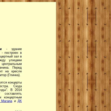
нки
- здание
 - построен в
нцертный зал в
ежду улицами
центральным
енина. Перед
ит на кресле
тор (Глинка).
дятся концерты
естра. Сюда
езды". В 2014
 составлять
м концертным
 Магара
и
ДК