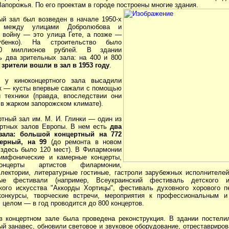
апорожья. По его проектам в городе построены многие здания.
ый зал был возведен в начале 1950-х
 между улицами Добролюбова и
в войну — это улица Гете, а позже —
убенко). На строительство было
0 миллионов рублей. В здании
ь два зрительных зала: на 400 и 800
зрители вошли в зал в 1953 году
.
 у киноконцертного зала высадили
 — кусты впервые сажали с помощью
 техники (правда, впоследствии они
 в жарком запорожском климате).
ртный зал им. М. И. Глинки — один из
ртных залов Европы. В нем есть
два
зала: большой концертный на 772
мерный, на 99
(до ремонта в новом
 здесь было 120 мест). В Филармонии
имфонические и камерные концерты,
онцерты артистов филармонии,
лектории, литературные гостиные, гастроли зарубежных исполнителей
ые фестивали (например, Всеукраинский фестиваль детского 
кого искусства "Аккорды Хортицы", фестиваль духовного хорового п
 конкурсы, творческие встречи, мероприятия к профессиональным 
 целом — в год проводится до 800 концертов.
в концертном зале была проведена реконструкция. В здании постели
й занавес, обновили световое и звуковое оборудование, отреставриров