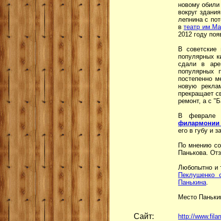
новому обили 
вокруг здания
лепнина с пот
в
театр им.Ма
2012 году поя
В советские 
популярных к
сдали в аре
популярных 
постепенно м
новую рекла
прекращает св
ремонт, а с "
В феврале 
филармонии 
его в губу и 
По мнению со
Панькова. Отз
Любопытно и т
Пеклушенко 
Панькина
.
Место Паньки
Сайт:
http://www.fila