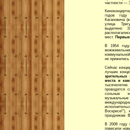
частности — З
Киноконцертн
годов году
Кагановича (
улица Трег
выделено 1
располагалис
мест.
Первые 
В 1954 году
можжевельник
коммунальной
не прижились
Сейчас конце
лучших конце
зрительных 
места и ка
тысячелетии.
проводятся с
сольные к
музыкальные 
международн
исполнительс
Воскресе!"),
праздникам. В
В 2008 году 
повесили новы