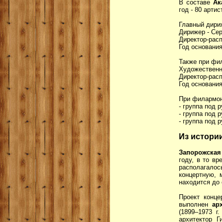
В составе
Ак
год - 80 артис
Главный дири
Дирижер - Сер
Директор-рас
Год основания
Также при фи
Художественн
Директор-рас
Год основания
При филармон
- группа под 
- группа под 
- группа под 
Из истори
Запорожская
году, в то в
располагалос
концертную, 
находится до 
Проект конце
выполнен
ар
(1899–1973 г
архитектор Г