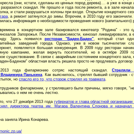
кресла (они, кстати, сделаны из ценных пород дерева).... а уже в конце 
 разразился скандал. Не прошло и года после ремонта, а в зале начал
олка, и стали разрушаться колоны при входе. Открытие концертного се
гара
, а ремонт затянулся до зимы. Впрочем, в 2010 году его закончили.
вилась информация о необходимости проведения нового (капитального) 
времена в концертном зале базировался кинотеатр "Родина" - это 
инозалов Запорожья. После Независимости, кинозал ликвидировали, а 
нду. Здесь появился
ресторан "Баден-Баден"
, который стал од
питейных заведений города. Однако, уже в новом тысячелетии сл
еркнет, появляется большая конкуренция. В 2009 году ресторан начин
мную кампанию, желая вернуть посетителей, но в октябре 2009 г
ое существование. В связи с аварийным состоянием концертного зала, 
Баден-Баденом" областная власть решила просто не продлевать договор
2013 года филармонию сотряс настоящий скандал.
Стреляли 
Владимира Панькина
. Как выяснилось, стрелял бывший сотрудник - 
затылок, но
спасло его то, что сторож стрелял из травмата
.
трудников филармонии, у стрелявшего были причины, мягко говоря, "н
ывались о нем не очень лестно.
о, что 27 декабря 2013 года
губернатор и глава областной организаци
снял директора театра им. Магара Валентина Слонова и назначал
на заняла Ирина Конарева.
rmonic.zp.ua/