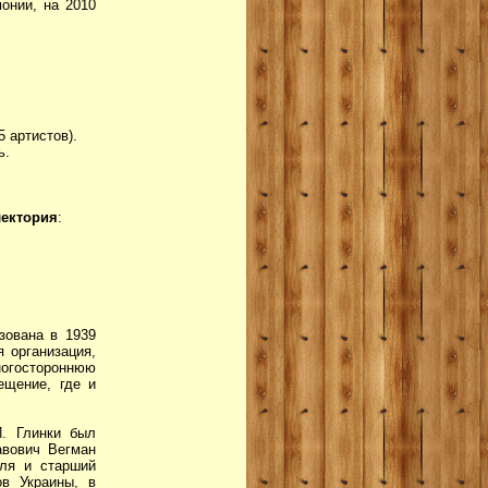
онии, на 2010
5 артистов).
ь.
лектория
:
зована в 1939
я организация,
ногостороннюю
ещение, где и
И. Глинки был
авович Вегман
мля и старший
ов Украины, в