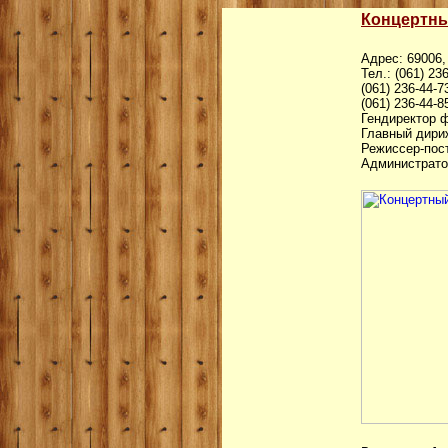
Концертны
Адрес: 69006,
Тел.: (061) 23
(061) 236-44-7
(061) 236-44-8
Гендиректор 
Главный дири
Режиссер-пос
Администрато