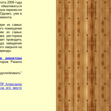
лета 2009 года
а обваливаться
зона перенесли
 Однако, уже в
ремонта.
один из самых
его помещение
ним из самых
ава ресторана
ает проводить
ода заведение
его закрыли на
 аренды.
в директора
сторож. Ранили
едолюбливать"
и ПР Александр
 на его место