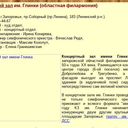
й зал
им. Глинки (областная филармония)
 г.Запорожье, пр.Соборный (пр.Ленина), 183 (Ленинский р-н ).
6-44-67
3 - худ.отдел,
5 - концертный отдел.
филармонии - Ирина Конарева,
жер симфонического оркестра - Вячеслав Редя,
тановщик - Максим Козолуп,
р - Елена Гранишевская.
Концертный зал имени Гли
запорожской областной филармонии
50-х годах ХХ века. Размещается ко
центре города (6-ой поселок) м
Добролюбова и Трегубенко, а 
фасадом выходит на проспект Л
зданием (в задумчивой позе) сид
непосредственно сам великий компози
В концертном зале им. Глинки прово
не только симфонического орк
приезжают и всякого формата "зв
году КЗ им. Глинки начинает
конкуренцию двум другим крупны
площадкам Запорожья:
театру им.
ДСС
.