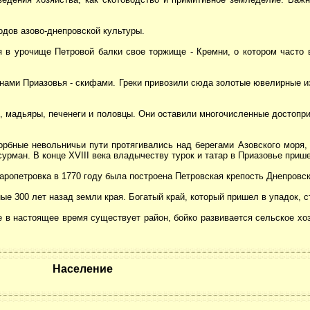
одов азово-днепровской культуры.
ря в урочище Петровой балки свое торжище - Кремни, о котором часто
енами Приазовья - скифами. Греки привозили сюда золотые ювелирные 
ы, мадьяры, печенеги и половцы. Они оставили многочисленные достопри
орбные невольничьи пути протягивались над берегами Азовского моря,
урман. В конце XVIII века владычеству турок и татар в Приазовье прише
аропетровка в 1770 году была построена Петровская крепость Днепровс
е 300 лет назад земли края. Богатый край, который пришел в упадок, с
где в настоящее время существует район, бойко развивается сельское хо
Население