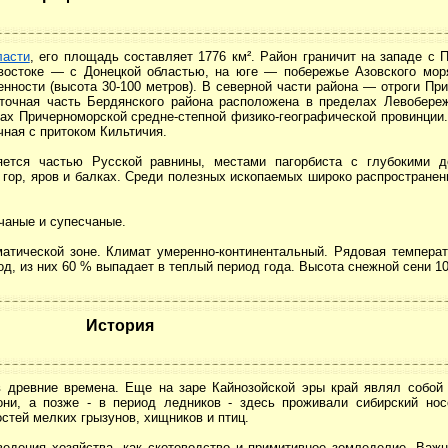
ласти
, его площадь составляет 1776 км². Район граничит на западе с
 востоке — с Донецкой областью, на юге — побережье Азовского мор
нности (высота 30-100 метров). В северной части района — отроги Пр
точная часть Бердянского района расположена в пределах Левобереж
ах Причерноморской средне-степной физико-географической провинции.
чная с притоком Кильтичия.
ляется частью Русской равнины, местами пагорбиста с глубокими 
гор, яров и балках. Среди полезных ископаемых широко распространенны
чаные и супесчаные.
атической зоне. Климат умеренно-континентальный. Рядовая температ
д, из них 60 % выпадает в теплый период года. Высота снежной сени 10
История
 древние времена. Еще на заре Кайнозойской эры край являл собой 
ни, а позже - в период ледников - здесь проживали сибирский носо
стей мелких грызунов, хищников и птиц.
едения хозяйства, как скотоводство и примитивное земледелие. Важн