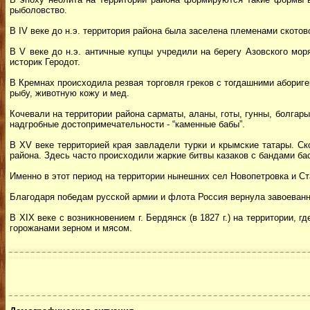
рыболовство.
В IV веке до н.э. территория района была заселена племенами скотов
В V веке до н.э. античные купцы учредили на берегу Азовского мо
историк Геродот.
В Кремнах происходила резвая торговля греков с тогдашними абориг
рыбу, животную кожу и мед.
Кочевали на территории района сарматы, аланы, готы, гунны, болгар
надгробные достопримечательности - “каменные бабы”.
В XV веке территорией края завладели турки и крымские татары. Ск
района. Здесь часто происходили жаркие битвы казаков с бандами бас
Именно в этот период на территории нынешних сел Новопетровка и Ст
Благодаря победам русской армии и флота Россия вернула завоеванны
В ХІХ веке с возникновением г. Бердянск (в 1827 г.) на территории, 
горожанами зерном и мясом.