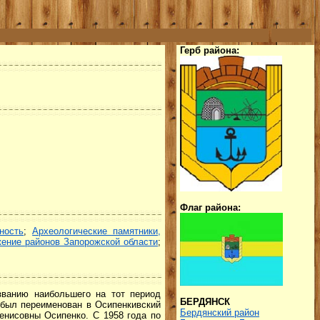
Герб района:
Флаг района:
ность
;
Археологические памятники,
ение районов Запорожской области
;
званию наибольшего на тот период
БЕРДЯНСК
н был переименован в Осипенкивский
Бердянский район
енисовны Осипенко. С 1958 года по