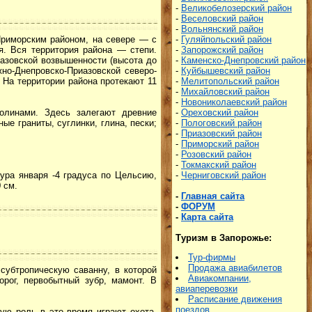
-
Великобелозерский район
-
Веселовский район
-
Вольнянский район
-
Гуляйпольский район
 Приморским районом, на севере — с
-
Запорожский район
я. Вся территория района — степи.
-
Каменско-Днепровский район
иазовской возвышенности (высота до
-
Куйбышевский район
но-Днепровско-Приазовской северо-
-
Мелитопольский район
 На территории района протекают 11
-
Михайловский район
-
Новониколаевский район
-
Ореховский район
долинами. Здесь залегают древние
-
Пологовский район
е граниты, суглинки, глина, пески;
-
Приазовский район
-
Приморский район
-
Розовский район
-
Токмакский район
-
Черниговский район
ура января -4 градуса по Цельсию,
 см.
-
Главная сайта
-
ФОРУМ
-
Карта сайта
Туризм в Запорожье:
Тур-фирмы
Продажа авиабилетов
субтропическую саванну, в которой
Авиакомпании,
рог, первобытный зубр, мамонт. В
авиаперевозки
Р
асписание движения
поездов
ую роль в это время играют охота,