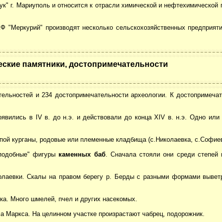
к" г. Мариуполь и относится к отрасли химической и нефтехимической
 "Меркурий" производят несколько сельскохозяйственных предприяти
еские памятники, достопримечательности
тельностей и 234 достопримечательности археологии. К достопримеча
явились в IV в. до н.э. и действовали до конца XIV в. н.э. Одно или
пой курганы, родовые или племенные кладбища (с.Николаевка, с.Софиевк
оподобные" фигуры
каменных баб
. Сначала стояли они среди степей 
иколаевки. Скалы на правом берегу р. Берды с разными формами вывет
овка. Много шмелей, пчел и других насекомых.
арла Маркса. На целинном участке произрастают чабрец, подорожник.