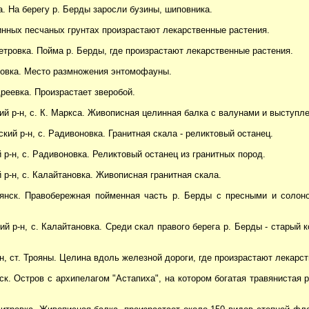
са. На берегу р. Берды заросли бузины, шиповника.
целинных песчаных грунтах произрастают лекарственные растения.
. Петровка. Пойма р. Берды, где произрастают лекарственные растения.
оузовка. Место размножения энтомофауны.
ндреевка. Произрастает зверобой.
кий р-н, с. К. Маркса. Живописная целинная балка с валунами и выступ
нский р-н, с. Радивоновка. Гранитная скала - реликтовый останец.
й р-н, с. Радивоновка. Реликтовый останец из гранитных пород.
ий р-н, с. Калайтановка. Живописная гранитная скала.
рдянск. Правобережная пойменная часть р. Берды с пресными и солон
кий р-н, с. Калайтановка. Среди скал правого берега р. Берды - стары
р-н, ст. Трояны. Целина вдоль железной дороги, где произрастают лекарс
нск. Остров с архипелагом "Астапиха", на котором богатая травянистая 