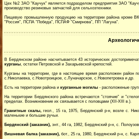
Цех №2 ЗАО "Каучук" является подразделом предприятия ЗАО "Каучу
производство резиновых запчастей для сельхозтехники.
Пищевую промышленную продукцию на территории района кроме ВКФ
"Россия", ПСПА "Победа", ПСПАФ "Смирнова", ПП "Лагуна".
Археологич
В Бердянском районе насчитывается 43 исторических достопримеча
курганы
, остатки Петровской и Захарьевской крепостей.
Курганы на территории, где в настоящее время расположен район по
с.Николаевка, с.Новотроицкое, с.Луначарское, с.Новопетровка и др.
Есть на территории района и
курганные могилы
- расположеные груп
На территории Бердянского района встречаются "стоячие" и "стел
пределах. Возникновение их связывается с половцами (ХII-ХIII в.).
Гранитные скалы,
геол., 15 га, 1975, Бердянский р-н, возле с. Н
маленькие и большие ручьи.
Бердянский (заказник),
энт., 44 га, 1982, Бердянский р-н, с. Полоуз
Вишневая балка (заказник),
бот., 25 га, 1980, Бердянский р-н, с. К