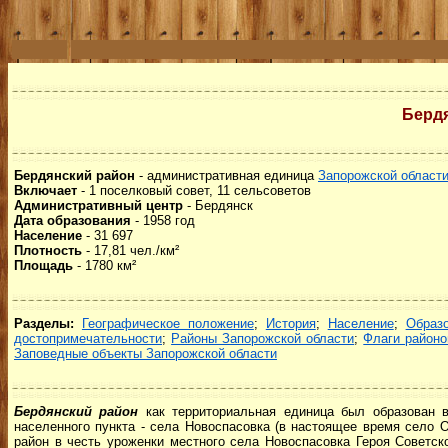
Берд
Бердянский район
- административная единица
Запорожской област
Включает
- 1 поселковый совет, 11 сельсоветов
Административный центр
- Бердянск
Дата образования
- 1958 год
Население
- 31 697
Плотность
- 17,81 чел./км²
Площадь
- 1780 км²
Разделы:
Географическое положение
;
История
;
Население
;
Образ
достопримечательности
;
Районы Запорожской области
;
Флаги районо
Заповедные объекты Запорожской области
Бердянский район
как территориальная единица был образован 
населенного пункта - села Новоспасовка (в настоящее время село О
район в честь уроженки местного села Новоспасовка Героя Советс