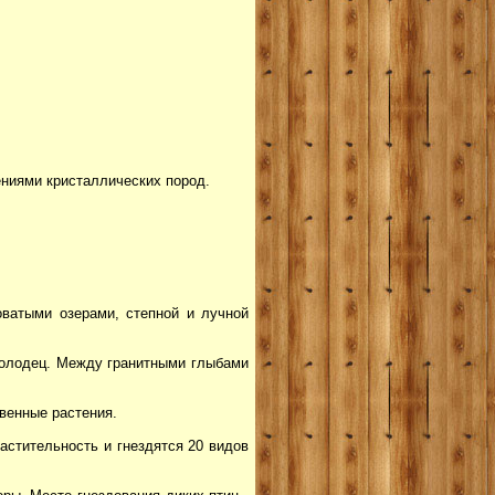
лениями кристаллических пород.
оватыми озерами, степной и лучной
й колодец. Между гранитными глыбами
твенные растения.
растительность и гнездятся 20 видов