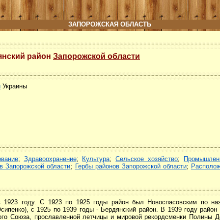
ЗАПОРОЖСКАЯ ОБЛАСТЬ
янский район
Запорожской области
и
Украины
ование
;
Здравоохранение
;
Культура
;
Сельское хозяйство
;
Промышлен
в Запорожской области
;
Гербы районов Запорожской области
;
Располож
в 1923 году. С 1923 по 1925 годы район был Новоспасовским по на
сипенко), с 1925 по 1939 годы - Бердянский район. В 1939 году райо
кого Союза, прославленной летчицы и мировой рекордсменки Полины Д