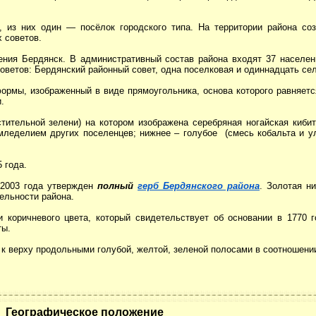
, из них один — посёлок городского типа. На территории района со
 советов.
ения Бердянск. В административный состав района входят 37 населенн
советов: Бердянский районный совет, одна поселковая и одиннадцать сел
рмы, изображенный в виде прямоугольника, основа которого равняется
.
тительной зелени) на котором изображена серебряная ногайская кибит
мледелием других поселенцев; нижнее – голубое (смесь кобальта и ул
 года.
 2003 года утвержден
полный
герб
Бердянского района
. Золотая н
ельности района.
 коричневого цвета, который свидетельствует об основании в 1770 г
ты.
к верху продольными голубой, желтой, зеленой полосами в соотношени
Географическое положение