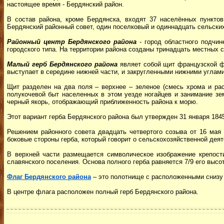
настоящее время - Бердянский район.
В состав района, кроме Бердянска, входят 37 населённых пунктов
Бердянский районный совет, один поселковый и одиннадцать сельских
Районный центр Бердянского района
- город областного подчин
городского типа. На территории района созданы тринадцать местных 
Малый герб Бердянского района
являет собой щит французской фо
выступает в середине нижней части, и закругленными нижними углами
Щит разделен на два поля – верхнее – зеленое (смесь хрома и рас
полукочевой быт населенных в этом уезде ногайцев и занимание зе
черный якорь, отображающий приближенность района к морю.
Этот вариант герба Бердянского района был утвержден 31 января 1845
Решением районного совета двадцать четвертого созыва от 16 мая
боковые стороны герба, который говорит о сельскохозяйственной деят
В верхней части размещается символическое изображение крепости
славянского поселения. Основа полного герба равняется 7/9 его высо
Флаг Бердянского района
– это полотнище с расположенными снизу 
В центре флага расположен полный герб Бердянского района.