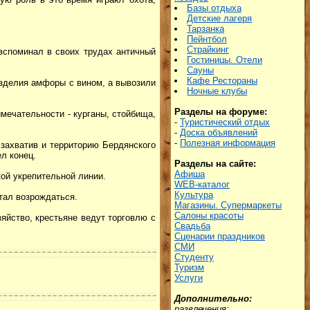
Базы отдыха
Детские лагеря
Тарзанка
Пейнтбол
Страйкинг
 вспоминал в своих трудах античный
Гостиницы. Отели
Сауны
Кафе Рестораны
изделия амфоры с вином, а вывозили
Ночные клубы
Разделы на форуме:
мечательности - курганы, стойбища,
-
Туристический отдых
-
Доска объявлений
-
Полезная информация
 захватив и территорию Бердянского
л конец.
Разделы на сайте:
Афиша
кой укрепительной линии.
WEB-каталог
Культура
тал возрождаться.
Магазины. Супермаркеты
Салоны красоты
зяйство, крестьяне ведут торговлю с
Свадьба
Сценарии праздников
СМИ
Студенту
Туризм
Услуги
Дополнительно:
развлечения: