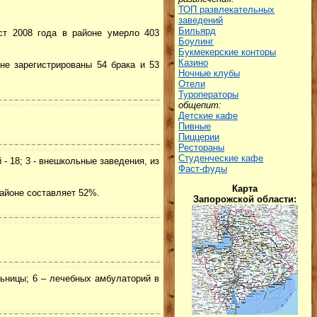
ТОП развлекательных
заведений
Бильярд
ст 2008 года в районе умерло 403
Боулинг
Букмекерские конторы
Казино
не зарегистрированы 54 брака и 53
Ночные клубы
Отели
Туроператоры
общепит:
Детские кафе
Пивные
Пиццерии
Рестораны
Студенческие кафе
 18; 3 - внешкольные заведения, из
Фаст-фуды
Карта
айоне составляет 52%.
Запорожской области:
льницы; 6 – лечебных амбулаторий в