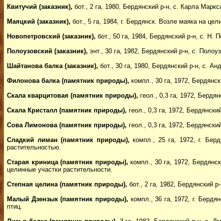
Квитучий (заказник),
бот., 2 га, 1980, Бердянский р-н, с. Карла Марк
Маяцкий (заказник),
бот., 5 га, 1984, г. Бердянск. Возле маяка на 
Новопетровский (заказник),
бот., 50 га, 1984, Бердянский р-н, с. Н
Полоузовский (заказник),
энт., 30 га, 1982, Бердянский р-н, с. Пол
Шайтанова балка (заказник),
бот., 30 га, 1980, Бердянский р-н, с. А
Филонова балка (памятник природы),
компл., 30 га, 1972, Бердянс
Скала кварцитовая (памятник природы),
геол., 0,3 га, 1972, Бердя
Скала Кристалл (памятник природы),
геол., 0,3 га, 1972, Бердянски
Сова Лимонова (памятник природы),
геол., 0,3 га, 1972, Бердянск
Сладкий лиман (памятник природы),
компл., 25 га, 1972, г. Бе
растительностью.
Старая криница (памятник природы),
компл., 30 га, 1972, Бердянс
целинные участки растительности.
Степная целина (памятник природы),
бот., 2 га, 1982, Бердянский 
Малый Дзензык (памятник природы),
компл., 36 га, 1972, г. Бердя
птиц.