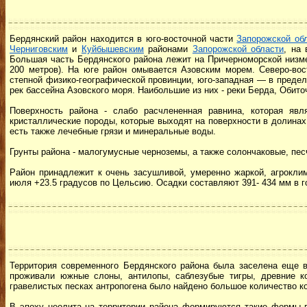
Бердянский район находится в юго-восточной части
Запорожской об
Черниговским
и
Куйбышевским
районами
Запорожской области
, на
Большая часть Бердянского района лежит на Причерноморской низме
200 метров). На юге район омывается Азовским морем. Северо-вос
степной физико-географической провинции, юго-западная — в предел
рек бассейна Азовского моря.
Наибольшие из них - реки Берда, Обито
Поверхность района - слабо расчлененная равнина, которая яв
кристаллические породы, которые выходят на поверхности в долинах 
есть также лечебные грязи и минеральные воды.
Грунты района - малогумусные черноземы, а также солончаковые, пес
Район принадлежит к очень засушливой, умеренно жаркой, агроклим
июля +23.5 градусов по Цельсию. Осадки составляют 391- 434 мм в го
Территория современного Бердянского района была заселена еще в
проживали южные слоны, антилопы, саблезубые тигры, древние ко
гравелистых песках антропогена было найдено большое количество ко
В эпоху неолита на территории района формируются такие формы в