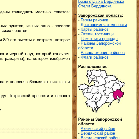
Базы отдыха Бердянска
Отели Бердянска
зданы тринадцать местных советов:
Запорожская область
:
-
Гербы районов
-
Достопримечательности
ых пунктов, из них одно - поселок
-
Карты районов
ьских советов.
-
Отели, гостиницы
-
Памятники природы
 8/9 его высоты с острием, которое
-
Районы Запорожской
области
-
Расположение районов
ка и черный плуг, который означает
-
Флаги районов
ьтрамарина), на котором изображен
Расположение:
ива и колосья обрамляют нижнюю и
оду Петривской крепости и первого
и.
Районы
Запорожской
области
:
-
Акимовский район
-
Бердянский район
-
Васильевский район