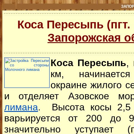
ЗАПО
Коса Пересыпь (пгт.
Запорожская о
Коса Пересыпь
,
км, начинаетс
окраине жилого с
и отделяет Азовское м
лимана
. Высота косы 2,5
варьируется от 200 до 9
значительно уступает (