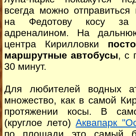
всегда можно отправиться
на Федотову косу за 
адреналином. На дальню
центра Кирилловки
пост
маршрутные автобусы
, с
30 минут.
Для любителей водных ат
множество, как в самой Кир
протяжении косы. В само
(круглое лето)
Аквапарк "О
по площади это самый б