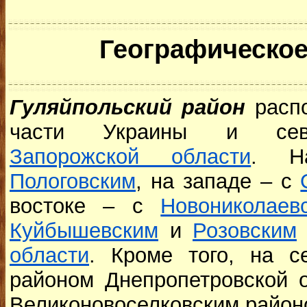
Географическое
Гуляйпольский район
распо
части Украины и север
Запорожской области
. Н
Пологовским
, на западе – с
востоке – с
Новониколаев
Куйбышевским
и
Розовским
области
. Кроме того, на с
районом Днепропетровской о
Великоновоселковским район