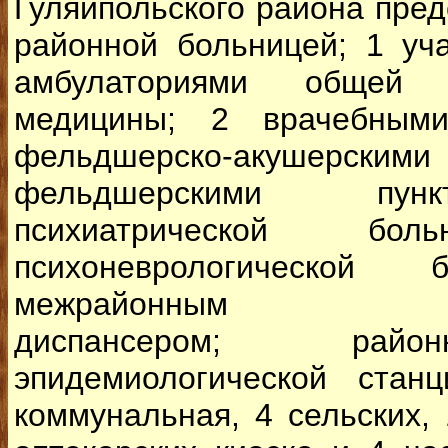
Гуляйпольского района пре
районной больницей; 1 уча
амбулаториями общей 
медицины; 2 врачебными
фельдшерско-акушерс
фельдшерскими пунк
психиатрической боль
психоневрологическ
межрайонным проти
диспансером; райо
эпидемиологической стан
коммунальная, 4 сельских, 