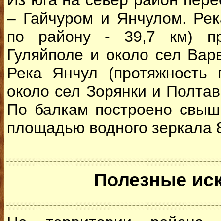
Из юга на север район пере
– Гайчуром и Янчулом. Рек
по району - 39,7 км) пр
Гуляйполе и около сел Вар
Река Янчул (протяжность 
около сел Зорянки и Полтавк
По балкам построено свыш
площадью водного зеркала 8
Полезные ис