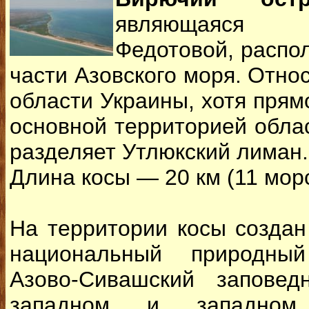
являющаяся 
Федотовой, распо
части Азовского моря. Отно
области Украины, хотя прям
основной территорией обла
разделяет Утлюкский лиман.
Длина косы — 20 км (11 мор
На территории косы созда
национальный природны
Азово-Сивашский заповед
западном и западном