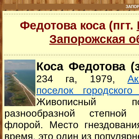
ЗАПО
Федотова коса (пгт.
Запорожская о
Коса Федотова (з
234 га, 1979,
А
поселок городского
Живописный п
разнообразной степной
флорой. Место гнездовани
время, это один из популяр