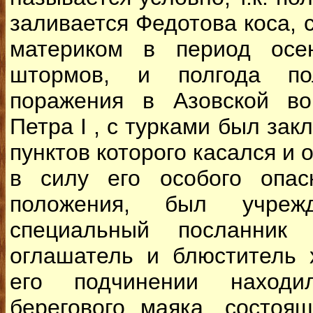
заливается Федотова коса, 
материком в период осе
штормов, и полгода по
поражения в Азовской во
Петра I , с турками был зак
пунктов которого касался и 
в силу его особого опас
положения, был учреж
специальный посланник 
оглашатель и блюститель 
его подчинении находи
берегового маяка, состоя