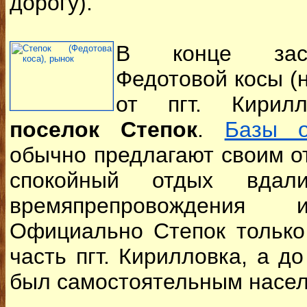
дорогу).
В конце заст
Федотовой косы (н
от пгт. Кирилл
поселок Степок
.
Базы о
обычно предлагают своим 
спокойный отдых вдал
времяпрепровождения 
Официально Степок только
часть пгт. Кирилловка, а д
был самостоятельным насел