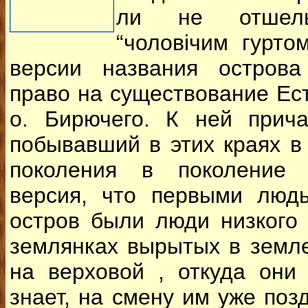
ли не отшельн
“чоловічим гурто
версии названия остров
право на существование Ест
о. Бирючего. К ней прича
побывавший в этих краях в 
поколения в поколение 
версия, что первыми люд
остров были люди низкого
землянках вырытых в земл
на верховой , откуда они
знает, на смену им уже по