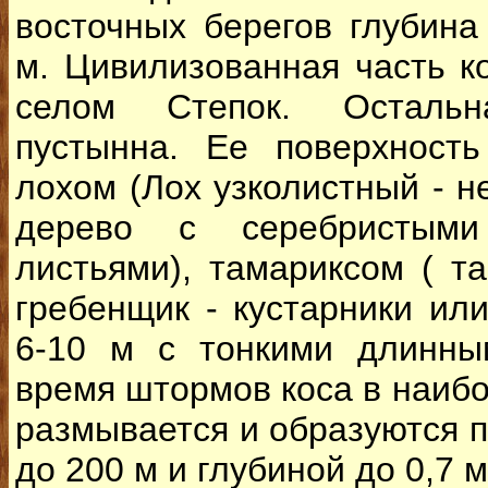
восточных берегов глубина
м. Цивилизованная часть к
селом Степок. Осталь
пустынна. Ее поверхность
лохом (Лох узколистный - н
дерево с серебристыми
листьями), тамариксом ( та
гребенщик - кустарники ил
6-10 м с тонкими длинны
время штормов коса в наибо
размывается и образуются
до 200 м и глубиной до 0,7 м