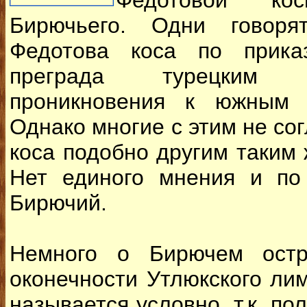
Федотовой ко
Бирючьего. Одни говоря
Федотова коса по прика
преграда турецким
проникновения к южным 
Однако многие с этим не сог
коса подобно другим таким
Нет единого мнения и по
Бирючий.
Немного о Бирючем остр
оконечности Утлюкского ли
называется условно, т.к. пол