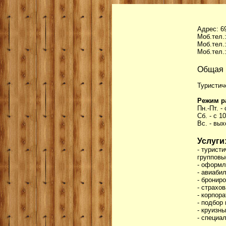
Адрес: 69
Моб.тел.:
Моб.тел.:
Моб.тел.:
Общая 
Туристич
Режим р
Пн.-Пт. -
Сб. - с 1
Вс. - вы
Услуги
- турист
групповы
- оформл
- авиаби
- бронир
- страхов
- корпор
- подбор
- круизн
- специа