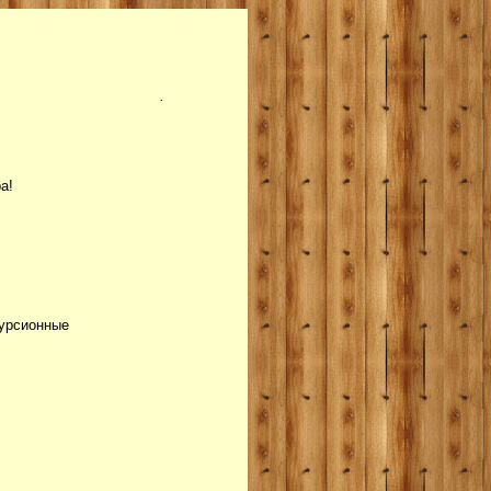
.
а!
курсионные