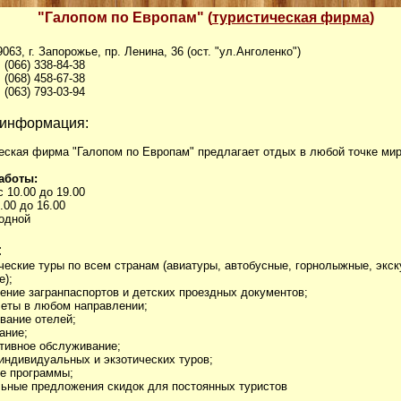
"Галопом по Европам" (
туристическая фирма
)
063, г. Запорожье, пр. Ленина, 36 (ост. "ул.Анголенко")
 (066) 338-84-38
 (068) 458-67-38
 (063) 793-03-94
информация:
еская фирма "Галопом по Европам"
предлагает отдых в любой точке мир
аботы:
 с 10.00 до 19.00
0.00 до 16.00
ходной
:
ические туры по всем странам (авиатуры, автобусные, горнолыжные, экс
е);
ение загранпаспортов и детских проездных документов;
леты в любом направлении;
ование отелей;
ание;
ативное обслуживание;
 индивидуальных и экзотических туров;
ые программы;
льные предложения скидок для постоянных туристов