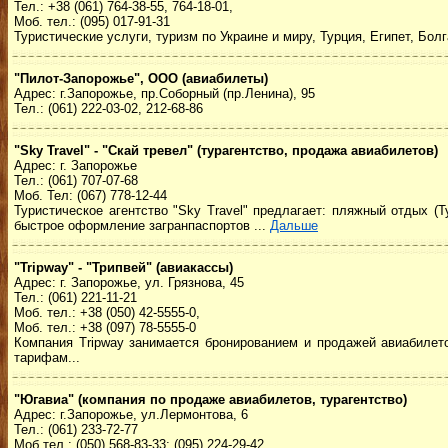
Тел.: +38 (061) 764-38-55, 764-18-01,
Моб. тел.: (095) 017-91-31
Туристические услуги, туризм по Украине и миру, Турция, Египет, Бол
"Пилот-Запорожье", ООО (авиабилеты)
Адрес: г.Запорожье, пр.Соборный (пр.Ленина), 95
Тел.: (061) 222-03-02, 212-68-86
"Sky Travel" - "Скай тревел" (турагентство, продажа авиабилетов)
Адрес: г. Запорожье
Тел.: (061) 707-07-68
Моб. Тел: (067) 778-12-44
Туристическое агентство "Sky Travel" предлагает: пляжный отдых (Т
быстрое оформление загранпаспортов ...
Дальше
"Tripway" - "Трипвей" (авиакассы)
Адрес: г. Запорожье, ул. Грязнова, 45
Тел.: (061) 221-11-21
Моб. тел.: +38 (050) 42-5555-0,
Моб. тел.: +38 (097) 78-5555-0
Компания Tripway занимается бронированием и продажей авиабиле
тарифам...
"Югавиа" (компания по продаже авиабилетов, турагентство)
Адрес: г.Запорожье, ул.Лермонтова, 6
Тел.: (061) 233-72-77
Моб.тел.: (050) 568-83-33; (095) 224-29-42