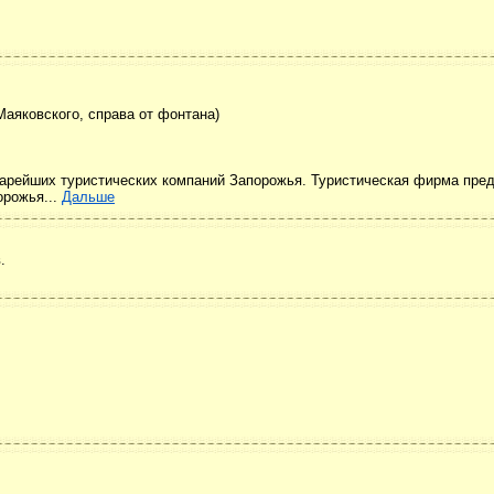
 Маяковского, справа от фонтана)
старейших туристических компаний Запорожья. Туристическая фирма пре
орожья...
Дальше
.