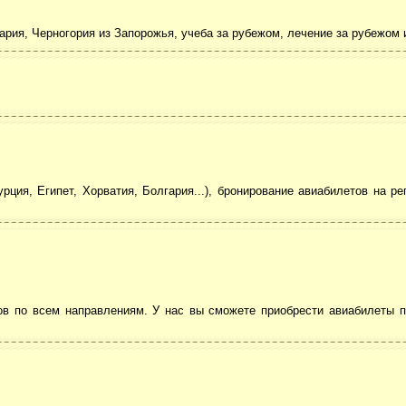
гария, Черногория из Запорожья, учеба за рубежом, лечение за рубежом и
урция, Египет, Хорватия, Болгария...), бронирование авиабилетов на р
тов по всем направлениям. У нас вы сможете приобрести авиабилеты