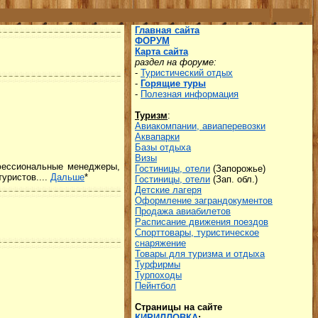
Главная сайта
ФОРУМ
Карта сайта
раздел на форуме:
-
Туристический отдых
-
Горящие туры
-
Полезная информация
Туризм
:
Авиакомпании, авиаперевозки
Аквапарки
Базы отдыха
Визы
офессиональные менеджеры,
Гостиницы, отели
(Запорожье)
уристов....
Дальше
*
Гостиницы, отели
(Зап. обл.)
Детские лагеря
Оформление заграндокументов
Продажа авиабилетов
Р
асписание движения поездов
Спорттовары, туристическое
снаряжение
Товары для туризма и отдыха
Турфирмы
Турпоходы
Пейнтбол
Страницы на сайте
КИРИЛЛОВКА
: