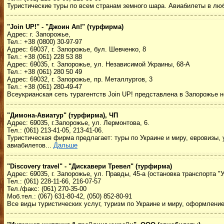
Туристические туры по всем странам земного шара. Авиабилеты в лю
"Join UP!" - "Джоин Ап!" (турфирма)
Адрес: г. Запорожье,
Тел.: +38 (0800) 30-97-97
Адрес: 69037, г. Запорожье, бул. Шевченко, 8
Тел.: +38 (061) 228 53 88
Адрес: 69035, г. Запорожье, ул. Независимой Украины, 68-А
Тел.: +38 (061) 280 50 49
Адрес: 69032, г. Запорожье, пр. Металлургов, 3
Тел.: +38 (061) 280-49-47
Всеукрианская сеть турагентств Join UP! представлена в Запорожье 
"Димона-Авиатур" (турфирма), ЧП
Адрес: 69035, г.Запорожье, ул. Лермонтова, 6.
Тел.: (061) 213-41-05, 213-41-06.
Туристическая фирма предлагает: туры по Украине и миру, евровизы,
авиабилетов...
Дальше
"Discovery travel" - "Дискавери Тревел" (турфирма)
Адрес: 69035, г. Запорожье, ул. Правды, 45-а (остановка транспорта "
Тел.: (061) 228-11-66, 216-07-57
Тел./факс: (061) 270-35-00
Моб.тел.: (067) 631-80-42, (050) 852-80-91
Все виды туристических услуг, туризм по Украине и миру, оформление