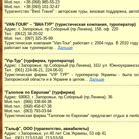
Моб.тел.:
+38 (068) 985-55-23
Моб.тел.:
+38 (093) 101-32-47
Турагентство "Best Travel" - авторские туры, визовая поддержка, авт
"VAN-TOUR" – "ВАН-ТУР" (туристическая компания, туроператор)
Адрес: г. Запорожье, пр.Соборный (пр.Ленина), 158, оф. 220
Тел.: (0612) 34-20-02
Моб. тел.: (097) 325-35-99
Туристическая компания "Van-Tour" работает с 2004 года. В 2010 го
работает как туроператор...
Дальше
"Vip-Тур" (турфирма, туроператор)
Адрес: г.Запорожье, пр.Соборный (пр.Ленина), 161/ ул. Южноукраинска
Тел.: (061) 224-06-21, 224-06-01
Туристическая фирма "VIP ТУР" - туроператор Украины - была ос
Запорожской области и в Украине в целом...
Дальше
"Галопом по Европам" (турфирма)
Адрес: 69063, г. Запорожье, пр.Соборный (пр.Ленина), 36
Моб.тел.: (066) 338-84-38
Моб.тел.: (068) 458-67-38
Моб.тел.: (063) 793-03-94
Туристическая фирма "Галопом по Европам" предлагает отдых в любо
"Гальф", ООО (турагентство, авиабилеты)
Адрес: г.Запорожье, ул.40 лет Сов.Украины, 53 оф.41
Тел.: (061) 213-53-60, 213-53-59