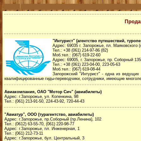
Прода
"Интурист" (агентство путешествий, туропе
Адрес: 69035 г. Запорожье, пл. Маяковского 
Тел.: +38 (061) 214-97-86 (82)
Моб.тел.: (067) 619-22-60
Адрес: 69005, г. Запорожье, пр. Соборный 135
Тел.: +38 (061) 223-04-00, 223-05-63
Моб.тел.: (067) 619-08-44
Запорожский "Интурист" - одна из ведущих
квалифицированные гиды-переводчики, сотрудники, имеющие многолет
Авиакомпания, ОАО "Мотор Сич" (авиабилеты)
Адрес: г.Запорожье, ул. Копенкина, 98
Тел.: (061) 213-91-50, 224-43-92, 720-44-43
"Авиатур", ООО (турагентство, авиабилеты)
Адрес: г.Запорожье, пр.Соборный (пр.Ленина), 102
Тел.: (0612) 63-55-70, (061) 220-98-77
Адрес: г.Запорожье, пл. Инженерная, 1
Тел.: (061) 212-73-11
Адрес: г.Запорожье, бул. Центральный, 3