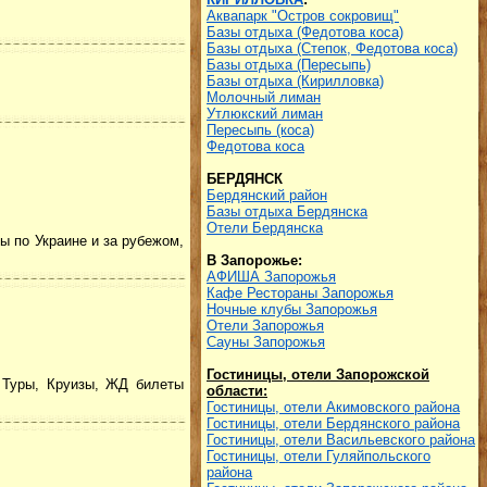
Аквапарк "Остров сокровищ"
Базы отдыха (Федотова коса)
Базы отдыха (Степок, Федотова коса)
Базы отдыха (Пересыпь)
Базы отдыха (Кирилловка)
Молочный лиман
Утлюкский лиман
Пересыпь (коса)
Федотова коса
БЕРДЯНСК
Бердянский район
Базы отдыха Бердянска
Отели Бердянска
ы по Украине и за рубежом,
В Запорожье:
АФИША Запорожья
Кафе Рестораны Запорожья
Ночные клубы Запорожья
Отели Запорожья
Сауны Запорожья
Гостиницы, отели Запорожской
, Туры, Круизы, ЖД билеты
области:
Гостиницы, отели Акимовского района
Гостиницы, отели Бердянского района
Гостиницы, отели Васильевского района
Гостиницы, отели Гуляйпольского
района