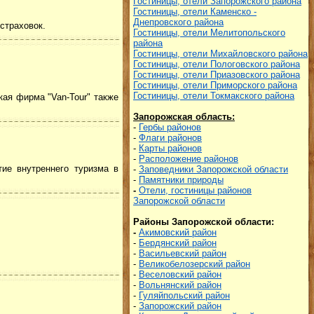
Гостиницы, отели Запорожского района
Гостиницы, отели Каменско -
Днепровского района
 страховок.
Гостиницы, отели Мелитопольского
района
Гостиницы, отели Михайловского района
Гостиницы, отели Пологовского района
Гостиницы, отели Приазовского района
Гостиницы, отели Приморского района
Гостиницы, отели Токмакского района
кая фирма "Van-Tour" также
Запорожская область:
-
Гербы районов
-
Флаги районов
-
Карты районов
-
Расположение районов
ие внутреннего туризма в
-
Заповедники Запорожской области
-
Памятники природы
-
Отели, гостиницы районов
Запорожской области
Районы Запорожской области
:
-
Акимовский район
-
Бердянский район
-
Васильевский район
-
Великобелозерский район
-
Веселовский район
-
Вольнянский район
-
Гуляйпольский район
-
Запорожский район