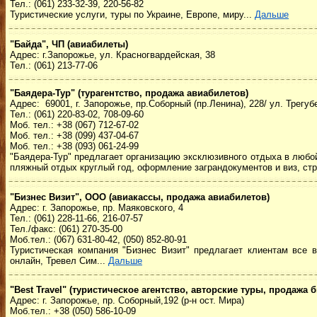
Тел.: (061) 233-32-39, 220-56-82
Туристические услуги, туры по Украине, Европе, миру...
Дальше
"Байда", ЧП (авиабилеты)
Адрес: г.Запорожье, ул. Красногвардейская, 38
Тел.: (061) 213-77-06
"Баядера-Тур" (турагентство, продажа авиабилетов)
Адрес: 69001, г. Запорожье, пр.Соборный (пр.Ленина), 228/ ул. Трегуб
Тел.: (061) 220-83-02, 708-09-60
Моб. тел.: +38 (067) 712-67-02
Моб. тел.: +38 (099) 437-04-67
Моб. тел.: +38 (093) 061-24-99
"Баядера-Тур" предлагает организацию эксклюзивного отдыха в любой
пляжный отдых круглый год, оформление заграндокументов и виз, стр
"Бизнес Визит", ООО (авиакассы, продажа авиабилетов)
Адрес: г. Запорожье, пр. Маяковского, 4
Тел.: (061) 228-11-66, 216-07-57
Тел./факс: (061) 270-35-00
Моб.тел.: (067) 631-80-42, (050) 852-80-91
Туристическая компания "Бизнес Визит" предлагает клиентам все 
онлайн, Тревел Сим...
Дальше
"Best Travel" (туристическое агентство, авторские туры, продажа 
Адрес: г. Запорожье, пр
.
Соборный,192 (р-н ост. Мира)
Моб.тел.:
+38 (050) 586-10-09