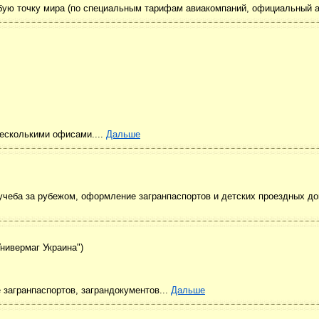
бую точку мира (по специальным тарифам авиакомпаний, официальный аг
несколькими офисами....
Дальше
 учеба за рубежом, оформление загранпаспортов и детских проездных д
Универмаг Украина")
 загранпаспортов, заграндокументов...
Дальше