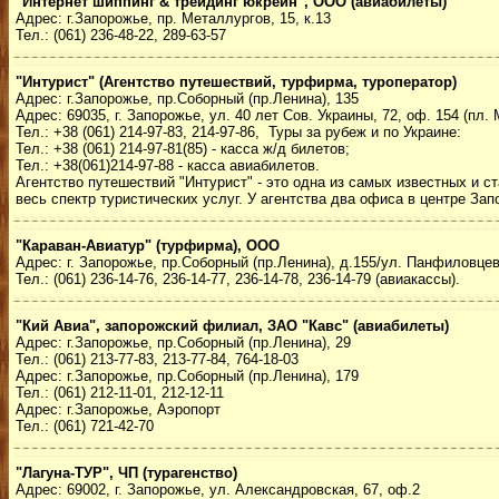
"Интернет шиппинг & трейдинг юкрейн", ООО (авиабилеты)
Адрес: г.Запорожье, пр. Металлургов, 15, к.13
Тел.: (061) 236-48-22, 289-63-57
"Интурист" (Агентство путешествий, турфирма, туроператор)
Адрес: г.Запорожье, пр.Соборный (пр.Ленина), 135
Адрес: 69035, г. Запорожье, ул. 40 лет Сов. Украины, 72, оф. 154 (пл.
Тел.: +38 (061) 214-97-83, 214-97-86, Туры за рубеж и по Украине:
Тел.: +38 (061) 214-97-81(85) - касса ж/д билетов;
Тел.: +38(061)214-97-88 - касса авиабилетов.
Агентство путешествий "Интурист"
- это одна из самых известных и 
весь спектр туристических услуг. У агентства два офиса в центре Зап
"Караван-Авиатур" (турфирма), ООО
Адрес: г. Запорожье, пр.Соборный (пр.Ленина), д.155/ул. Панфиловцев
Тел.: (061) 236-14-76, 236-14-77, 236-14-78, 236-14-79 (авиакассы).
"Кий Авиа", запорожский филиал, ЗАО "Кавс" (авиабилеты)
Адрес: г.Запорожье, пр.Соборный (пр.Ленина), 29
Тел.: (061) 213-77-83, 213-77-84, 764-18-03
Адрес: г.Запорожье, пр.Соборный (пр.Ленина), 179
Тел.: (061) 212-11-01, 212-12-11
Адрес: г.Запорожье, Аэропорт
Тел.: (061) 721-42-70
"Лагуна-ТУР", ЧП (турагенство)
Адрес: 69002, г. Запорожье, ул. Александровская, 67, оф.2