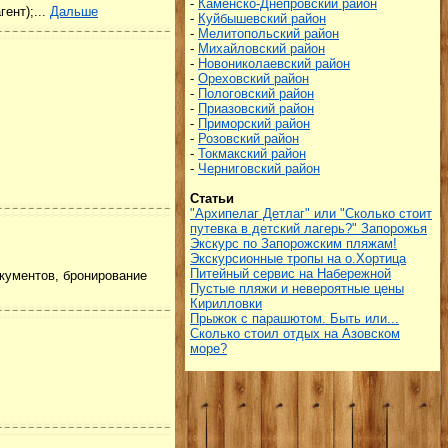
-
Каменско-Днепровский район
ент);...
Дальше
-
Куйбышевский район
-
Мелитопольский район
-
Михайловский район
-
Новониколаевский район
-
Ореховский район
-
Пологовский район
-
Приазовский район
-
Приморский район
-
Розовский район
-
Токмакский район
-
Черниговский район
Статьи
"Архипелаг Детлаг" или "Сколько стоит
путевка в детский лагерь?"
Запорожья
Экскурс по Запорожским пляжам!
Экскурсионные тропы на о.Хортица
Питейный сервис на Набережной
окументов, бронирование
Пустые пляжи и невероятные цены
Кирилловки
Прыжок с парашютом. Быть или...
Сколько стоил отдых на Азовском
море?