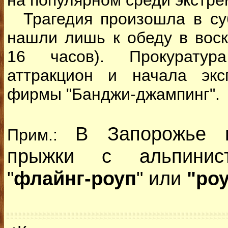
на популярном среди экстре
Трагедия произошла в суб
нашли лишь к обеду в воск
16 часов). Прокуратур
аттракцион и начала экс
фирмы "Банджи-джампинг".
В Запорожье п
Прим.:
прыжки с альпинис
"
флайнг-роуп
" или
"роу