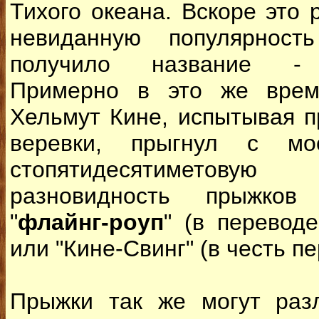
Тихого океана. Вскоре это
невиданную популярнос
получило название -
Примерно в это же врем
Хельмут Кине, испытывая п
веревки, прыгнул с м
стопятидесятиметов
разновидность прыжков
"
флайнг-роуп
" (в переводе
или "Кине-Свинг" (в честь п
Прыжки так же могут разл