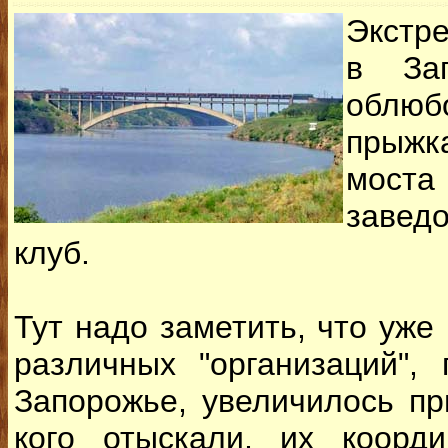
Экстр
в Зап
облюбо
прыжк
моста
заведо
клуб.
Тут надо заметить, что уже 
различных "организаций",
Запорожье, увеличилось пр
кого отыскали, их коорд