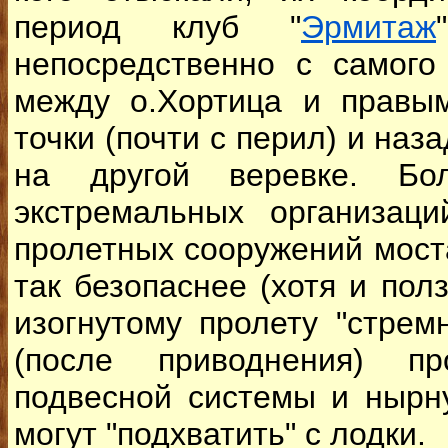
период клуб "
Эрмитаж
непосредственно с самого
между о.Хортица и правым
точки (почти с перил) и наз
на другой веревке. Бол
экстремальных организац
пролетных сооружений мост
так безопаснее (хотя и пол
изогнутому пролету "стрем
(после приводнения) пр
подвесной системы и нырн
могут "подхватить" с лодки.