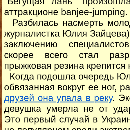
"Бегущая лань" произошл
аттракционе banjee-jumping.
Разбилась насмерть молод
журналистка Юлия Зайцева)
заключению специалисто
скорее всего стал разр
прыжковая резина крепится к
Когда подошла очередь Юли
обвязанная вокруг ее ног, р
друзей она упала в реку
. Э
девушка умерла не от уда
Это первый случай в Украин