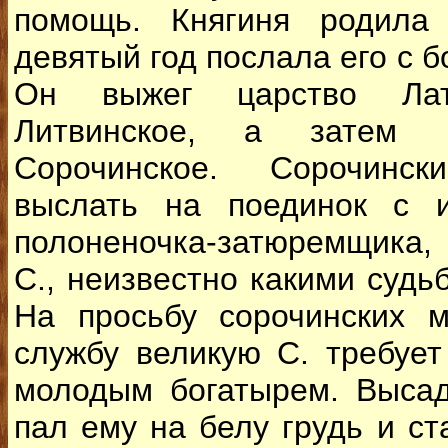
помощь. Княгиня родила
девятый год послала его с б
Он выжег царство Лат
Литвинское, а затем 
Сорочинское. Сорочинс
выслать на поединок с 
полоненочка-затюремщика,
С., неизвестно какими судь
На просьбу сорочинских 
службу великую С. требует
молодым богатырем. Высад
пал ему на белу грудь и ст