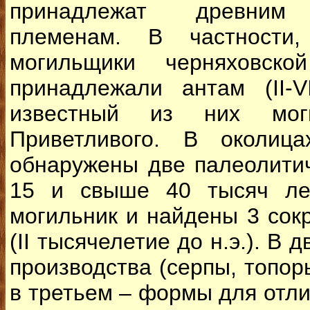
принадлежат древним в
племенам. В частности
могильщики черняховско
принадлежали антам (ІІ-VI
известный из них мог
Приветливого. В околица
обнаружены две палеолитич
15 и свыше 40 тысяч лет
могильник и найдены 3 сок
(ІІ тысячелетие до н.э.). В 
производства (серпы, топор
в третьем – формы для отли