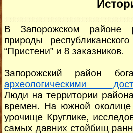
Истор
В Запорожском районе р
природы республиканског
“Пристени” и 8 заказников.
Запорожский район бо
археологическими досто
Люди на территории района
времен. На южной околице 
урочище Круглике, исследов
самых давних стойбищ ранн