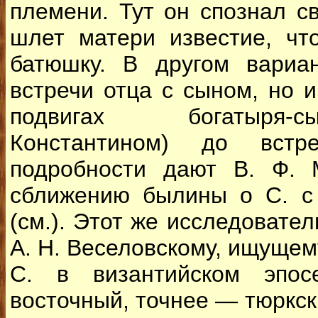
племени. Тут он спознал с
шлет матери известие, чт
батюшку. В другом вариа
встречи отца с сыном, но 
подвигах богатыря-
Константином) до вст
подробности дают В. Ф. 
сближению былины о С. с
(см.). Этот же исследовате
А. Н. Веселовскому, ищущем
С. в византийском эпос
восточный, точнее — тюркск