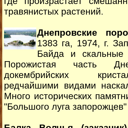
где произрастает смешан
травянистых растений.
Днепровские поро
1383 га, 1974, г. За
Байда и скальные 
Порожистая часть Д
докембрийских криста
редчайшими видами наскал
Много исторических памятни
"Большого луга запорожцев
Балка Волчья (заказник)