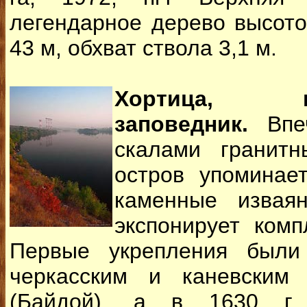
легендарное дерево высото
43 м, обхват ствола 3,1 м.
Хортица, ист
заповедник.
Впеч
скалами гранитн
остров упоминае
каменные извая
экспонирует комп
Первые укрепления были
черкасским и каневским
(Байдой), а в 1630 г.