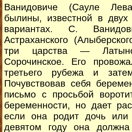
Ванидовиче (Сауле Лев
былины, известной в двух
вариантах. С. Ванидов
Астраханского (Алыберског
три царства — Латынс
Сорочинское. Его провож
третьего рубежа и зате
Почувствовав себя береме
письмо с просьбой вороти
беременности, но дает рас
если она родит дочь или
девятом году она должна