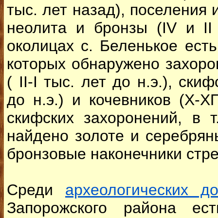
тыс. лет назад), поселения
неолита и бронзы (IV и ІІ 
околицах с. Беленькое есть
которых обнаружено захоро
( II-I тыс. лет до н.э.), ски
до н.э.) и кочевников (Х-ХП
скифских захоронений, в т
найдено золоте и серебрян
бронзовые наконечники стре
Среди
археологических до
Запорожского района ес