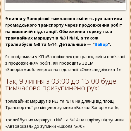
9 липня у Запоріжжі тимчасово змінять рух частини
громадського транспорту через продовження робіт
на живлячій підстанції. Обмеження торкнуться
трамвайних маршрутів №3 і №16, а також
тролейбусів №8 та №14. Детальніше — "
ЗаБор
".
Як повідомили у КП «Запоріжелектротранс», зміни пов'язані
з продовженням робіт, які проводить ЗВЕМ
«Запоріжжяобленерго» на підстанції «Олександрівська-1».
Так, 9 липня з 03:00 до 13:00 буде
тимчасово призупинено рух:
трамвайних маршрутів №3 та №16 на ділянці від площі
Транспортної до кінцевої зупинки «Вокзал Запоріжжя-I»;
тролейбусних маршрутів №8 та №14 на відрізку від зупинки
«Автовокзал» до зупинки «Школа №70».