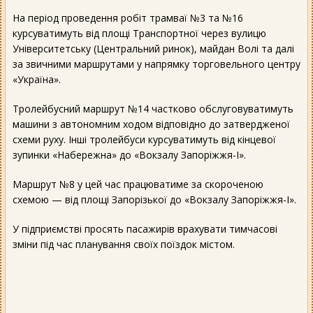
На період проведення робіт трамваї №3 та №16
курсуватимуть від площі Транспортної через вулицю
Університетську (Центральний ринок), майдан Волі та далі
за звичними маршрутами у напрямку торговельного центру
«Україна».
Тролейбусний маршрут №14 частково обслуговуватимуть
машини з автономним ходом відповідно до затвердженої
схеми руху. Інші тролейбуси курсуватимуть від кінцевої
зупинки «Набережна» до «Вокзалу Запоріжжя-I».
Маршрут №8 у цей час працюватиме за скороченою
схемою — від площі Запорізької до «Вокзалу Запоріжжя-I».
У підприємстві просять пасажирів врахувати тимчасові
зміни під час планування своїх поїздок містом.