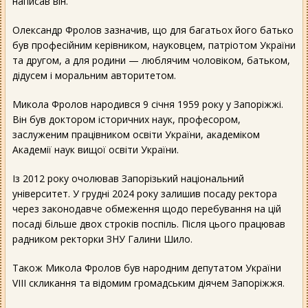
написав він.
Олександр Фролов зазначив, що для багатьох його батько
був професійним керівником, науковцем, патріотом України
та другом, а для родини — люблячим чоловіком, батьком,
дідусем і моральним авторитетом.
Микола Фролов народився 9 січня 1959 року у Запоріжжі.
Він був доктором історичних наук, професором,
заслуженим працівником освіти України, академіком
Академії наук вищої освіти України.
Із 2012 року очолював Запорізький національний
університет. У грудні 2024 року залишив посаду ректора
через законодавче обмеження щодо перебування на цій
посаді більше двох строків поспіль. Після цього працював
радником ректорки ЗНУ Галини Шило.
Також Микола Фролов був народним депутатом України
VIII скликання та відомим громадським діячем Запоріжжя.