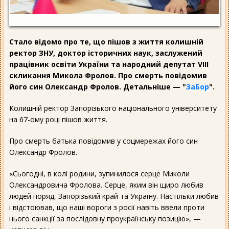
Стало відомо про те, що пішов з життя колишній
ректор ЗНУ, доктор історичних наук, заслужений
працівник освіти України та народний депутат VIII
скликання Микола Фролов. Про смерть повідомив
його син Олександр Фролов. Детальніше — "
ЗаБор
".
Колишній ректор Запорізького національного університету
на 67-ому році пішов життя.
Про смерть батька повідомив у соцмережах його син
Олександр Фролов.
«Сьогодні, в колі родини, зупинилося серце Миколи
Олександровича Фролова. Серце, яким він щиро любив
людей поряд, Запорізький край та Україну. Настільки любив
і відстоював, що наші вороги з росії навіть ввели проти
нього санкції за послідовну проукраїнську позицію», —