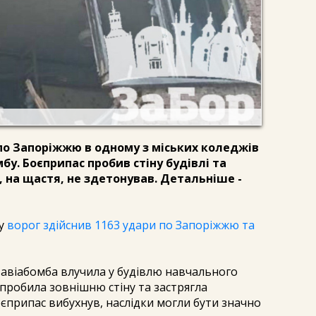
 по Запоріжжю в одному з міських коледжів
бу. Боєприпас пробив стіну будівлі та
 на щастя, не здетонував. Детальніше -
бу
ворог здійснив 1163 удари по Запоріжжю та
авіабомба влучила у будівлю навчального
 пробила зовнішню стіну та застрягла
єприпас вибухнув, наслідки могли бути значно