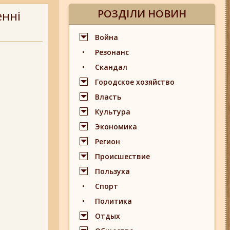
РОЗДІЛИ НОВИН
енні
Война
Резонанс
Скандал
Городское хозяйство
Власть
Культура
Экономика
Регион
Происшествие
Пользуха
Спорт
Политика
Отдых