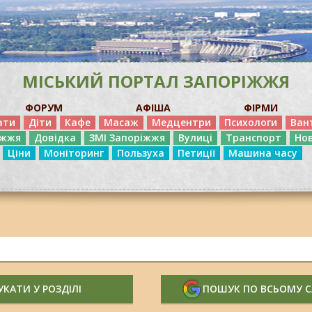
МІСЬКИЙ ПОРТАЛ ЗАПОРІЖЖЯ
ФОРУМ
АФІША
ФІРМИ
ати
Діти
Кафе
Масаж
Медцентри
Психологи
Ван
іжжя
Довідка
ЗМІ Запоріжжя
Вулиці
Транспорт
Но
Ціни
Моніторинг
Пользуха
Петиції
Машина часу
КАТИ У РОЗДІЛІ
ПОШУК ПО ВСЬОМУ 