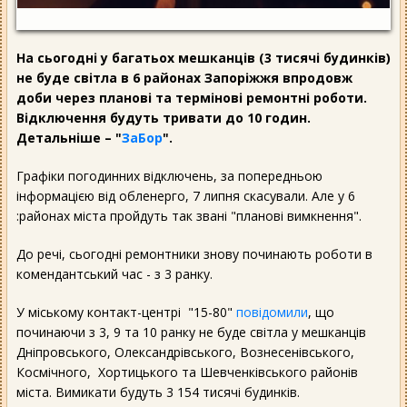
На сьогодні у багатьох мешканців (3 тисячі будинків)
не буде світла в 6 районах Запоріжжя впродовж
доби через планові та термінові ремонтні роботи.
Відключення будуть тривати до 10 годин.
Детальніше – "
ЗаБор
".
Графіки погодинних відключень, за попередньою
інформацією від обленерго, 7 липня скасували. Але у 6
:районах міста пройдуть так звані "планові вимкнення".
До речі, сьогодні ремонтники знову починають роботи в
комендантський час - з 3 ранку.
У міському контакт-центрі "15-80"
повідомили
, що
починаючи з 3, 9 та 10 ранку не буде світла у мешканців
Дніпровського, Олександрівського, Вознесенівського,
Космічного, Хортицького та Шевченківського районів
міста. Вимикати будуть 3 154 тисячі будинків.