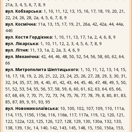
21а, 3, 4, 5, 6, 7, 8, 9
вул. Кобзарська:
1, 10, 11, 12, 13, 15, 16, 17, 18, 19, 20, 21,
22, 24, 26, 28, 2а, 4, 5, 6, 7, 8, 9
вул. Космічна:
11а, 13, 15, 17, 19, 21, 26а, 42, 42а, 44, 44а,
44б
вул. Костя Гордієнка:
1, 10, 11, 13, 17, 1а, 2, 4, 6, 8, 9
вул. Лікарська:
1, 10, 11, 12, 2, 3, 4, 5, 6, 7, 8, 9
вул. Літня:
11, 13, 1а, 2, 2а, 3, 4, 6, 9
вул. Механічна:
42, 44, 46, 48, 50, 52, 54, 56, 58, 60, 62, 64,
66
вул. Митрополита Шептицького:
1, 10, 11, 12, 13, 14, 15,
16, 17, 18, 19, 2, 20, 21, 22, 23, 24, 25, 26, 27, 28, 29, 3, 30, 31,
32, 34, 35, 37, 39, 4, 40, 41, 42, 43, 44, 45, 46, 47, 48, 49, 5, 50,
51, 52, 53, 54, 55, 56, 57, 58, 59, 6, 60, 61, 62, 63, 64, 65, 66,
67, 68, 69, 7, 70, 71, 72, 73, 74, 75, 76, 77, 78, 79, 8, 80, 81, 83,
85, 87, 89, 9, 91, 93, 95
вул. Новомиколаївська:
10, 100, 102, 107, 109, 110, 111а,
114, 115, 115б, 115в, 116, 116в, 117, 117а, 119, 12, 120, 121,
122, 122а, 123, 125, 126, 127, 128, 129, 130, 130а, 132, 133,
138, 139, 13с, 14, 140, 142, 143, 145, 148, 15, 150, 150а, 153,