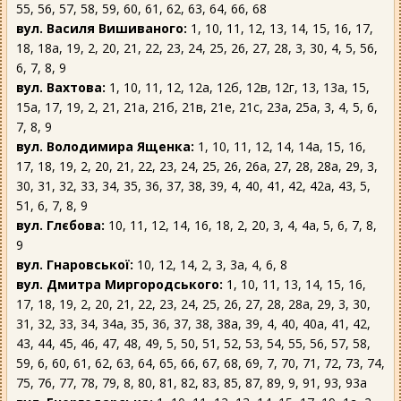
55, 56, 57, 58, 59, 60, 61, 62, 63, 64, 66, 68
вул. Василя Вишиваного:
1, 10, 11, 12, 13, 14, 15, 16, 17,
18, 18а, 19, 2, 20, 21, 22, 23, 24, 25, 26, 27, 28, 3, 30, 4, 5, 56,
6, 7, 8, 9
вул. Вахтова:
1, 10, 11, 12, 12а, 12б, 12в, 12г, 13, 13а, 15,
15а, 17, 19, 2, 21, 21а, 21б, 21в, 21е, 21с, 23а, 25а, 3, 4, 5, 6,
7, 8, 9
вул. Володимира Ященка:
1, 10, 11, 12, 14, 14а, 15, 16,
17, 18, 19, 2, 20, 21, 22, 23, 24, 25, 26, 26а, 27, 28, 28а, 29, 3,
30, 31, 32, 33, 34, 35, 36, 37, 38, 39, 4, 40, 41, 42, 42а, 43, 5,
51, 6, 7, 8, 9
вул. Глєбова:
10, 11, 12, 14, 16, 18, 2, 20, 3, 4, 4а, 5, 6, 7, 8,
9
вул. Гнаровської:
10, 12, 14, 2, 3, 3а, 4, 6, 8
вул. Дмитра Миргородського:
1, 10, 11, 13, 14, 15, 16,
17, 18, 19, 2, 20, 21, 22, 23, 24, 25, 26, 27, 28, 28а, 29, 3, 30,
31, 32, 33, 34, 34а, 35, 36, 37, 38, 38а, 39, 4, 40, 40а, 41, 42,
43, 44, 45, 46, 47, 48, 49, 5, 50, 51, 52, 53, 54, 55, 56, 57, 58,
59, 6, 60, 61, 62, 63, 64, 65, 66, 67, 68, 69, 7, 70, 71, 72, 73, 74,
75, 76, 77, 78, 79, 8, 80, 81, 82, 83, 85, 87, 89, 9, 91, 93, 93а