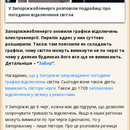
У Запоріжжобленерго розповіли подробиці про
погодинні відключення світла
Запоріжжяобленерго оновили графіки відключень
електроенергії. Перелік адрес у них суттєво
розширили. Також там пояснили як складають
графіки, чому світло можуть вимкнути не по черзі та
чому у деяких будинках його все ще не вимикають.
Детальніше – "
ЗаБор
".
Нагадаємо,
що у Запоріжжі запроваджено погодинні
графіки відключеннь
світла. Сьогодні вони також діють:
вимикають півтори черги
. Також до 17:00
заплановані
відключення у зв'язку з ремонтами
.
У Запоріжжі діє 6 черг, кожна має дві підгрупи, що дозволяє
скорочувати тривалість відключень. Якщо в інших регіонах
можуть вимикати по три черги одночасно, то у
Запорізькому – лише півтори. Про це розповіла речниця