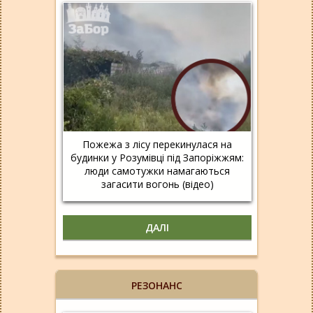
Пожежа з лісу перекинулася на
будинки у Розумівці під Запоріжжям:
люди самотужки намагаються
загасити вогонь (відео)
ДАЛІ
РЕЗОНАНС