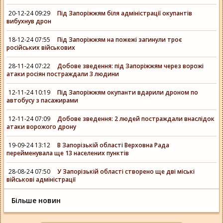
20-12-24 09:29
Під Запоріжжям біля адміністрації окупантів
вибухнув дрон
18-12-24 07:55
Під Запоріжжям на пожежі загинули троє
російських військових
28-11-24 07:22
Добове зведення: під Запоріжжям через ворожі
атаки росіян постраждали 3 людини
12-11-24 10:19
Під Запоріжжям окупанти вдарили дроном по
автобусу з пасажирами
12-11-24 07:09
Добове зведення: 2 людей постраждали внаслідок
атаки ворожого дрону
19-09-24 13:12
В Запорізькій області Верховна Рада
перейменувала ще 13 населених пунктів
28-08-24 07:50
У Запорізькій області створено ще дві міські
військові адміністрації
Більше новин