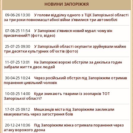
НОВИНИ ЗАПОРІЖЖЯ
09-06-26 13:30
У голови відділку одного з ТЦК Запорізької області
за три роки повномасштабної війни зʼявилися три автомобілі
07-08-25 11:54
У Запоріжжі з'явився новий мурал: чому він
присвячений?! (фото, відео)
25-07-25 09:30
У Запорізькій області окупанти зруйнували майже
три десятки культурних об'єктів (фото)
11-07-25 13:01
На Запоріжжі ворожі обстріли за декілька годин
забрали життя двох людей
30-04-25 10:24
Через російський обстріл під Запоріжжям отримав
поранення цивільний чоловік
10-03-25 14:00
Куди зникають тварини із зоопарків ТОТ
Запорізької області?
17-01-25 09:12
Мешканців міста під Запоріжжям закликали
евакуюватись через загострення боїв
20-12-24 10:36
Під Запоріжжям жінка отримала поранення через
атаку ворожого дрона