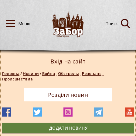
Вхід на сайт
Головна
/
Новини
/
Война
,
Обстрелы
,
Резонанс
,
Происшествие
Розділи новин
ДОДАТИ НОВИНУ