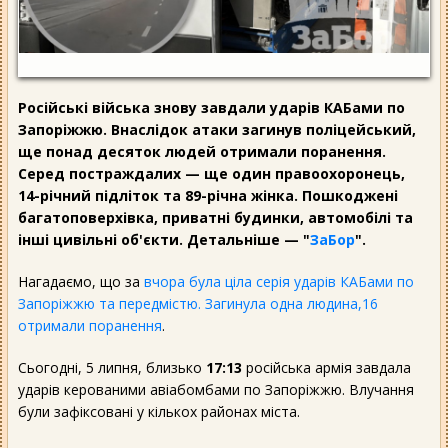
Російські війська знову завдали ударів КАБами по
Запоріжжю. Внаслідок атаки загинув поліцейський,
ще понад десяток людей отримали поранення.
Серед постраждалих — ще один правоохоронець,
14-річний підліток та 89-річна жінка. Пошкоджені
багатоповерхівка, приватні будинки, автомобілі та
інші цивільні об'єкти. Детальніше — "
ЗаБор
".
Нагадаємо, що за
вчора була ціла серія ударів КАБами по
Запоріжжю та передмістю. Загинула одна людина,16
отримали поранення
.
Сьогодні, 5 липня, близько
17:13
російська армія завдала
ударів керованими авіабомбами по Запоріжжю. Влучання
були зафіксовані у кількох районах міста.