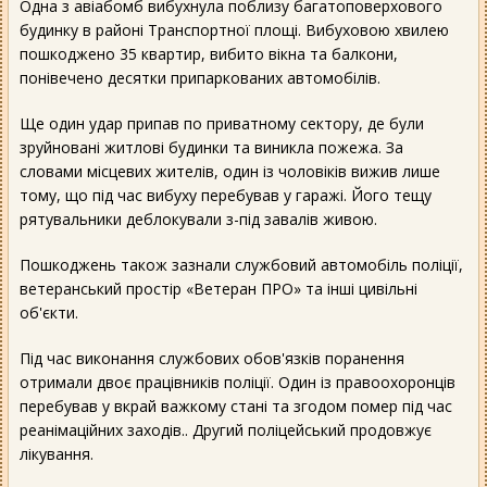
Одна з авіабомб вибухнула поблизу багатоповерхового
будинку в районі Транспортної площі. Вибуховою хвилею
пошкоджено 35 квартир, вибито вікна та балкони,
понівечено десятки припаркованих автомобілів.
Ще один удар припав по приватному сектору, де були
зруйновані житлові будинки та виникла пожежа. За
словами місцевих жителів, один із чоловіків вижив лише
тому, що під час вибуху перебував у гаражі. Його тещу
рятувальники деблокували з-під завалів живою.
Пошкоджень також зазнали службовий автомобіль поліції,
ветеранський простір «Ветеран ПРО» та інші цивільні
об'єкти.
Під час виконання службових обов'язків поранення
отримали двоє працівників поліції. Один із правоохоронців
перебував у вкрай важкому стані та згодом помер під час
реанімаційних заходів.. Другий поліцейський продовжує
лікування.