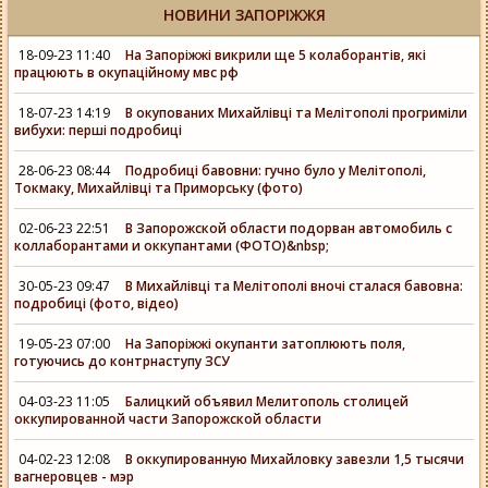
НОВИНИ ЗАПОРІЖЖЯ
18-09-23 11:40
На Запоріжжі викрили ще 5 колаборантів, які
працюють в окупаційному мвс рф
18-07-23 14:19
В окупованих Михайлівці та Мелітополі прогриміли
вибухи: перші подробиці
28-06-23 08:44
Подробиці бавовни: гучно було у Мелітополі,
Токмаку, Михайлівці та Приморську (фото)
02-06-23 22:51
В Запорожской области подорван автомобиль с
коллаборантами и оккупантами (ФОТО)&nbsp;
30-05-23 09:47
В Михайлівці та Мелітополі вночі сталася бавовна:
подробиці (фото, відео)
19-05-23 07:00
На Запоріжжі окупанти затоплюють поля,
готуючись до контрнаступу ЗСУ
04-03-23 11:05
Балицкий объявил Мелитополь столицей
оккупированной части Запорожской области
04-02-23 12:08
В оккупированную Михайловку завезли 1,5 тысячи
вагнеровцев - мэр