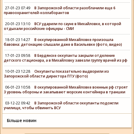
27-01-23 07:49
В Запорожской области разоблачили еще 6
правоохранителей-коллаборантов
20-01-23 13:10
ВСУ ударили по сауне в Михайловке, в которой
отдыхали российские офицеры - СМИ
18-01-23 14:27
В оккупированной Михайловке произошла
бавовна: детонацию слышали даже в Васильевке (фото, видео)
17-01-23 09:58
В Бердянске оккупанты закрыли отделение
детского стационара, а в Михайловку завезли группу врачей из рф
10-01-23 12:28
Оккупанты показательно выдворили из
Запорожской области директора ПТУ (фото)
06-01-23 10:58
В оккупированной Михайловке военные рф строят
3 уровень обороны и закапывают морские контейнера в траншеи
03-12-22 09:42
В Запорожской области оккупанты подожгли
училище, чтобы обвинить ВСУ
Більше новин