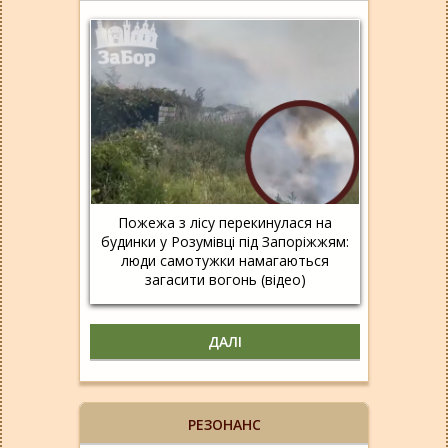
Пожежа з лісу перекинулася на
будинки у Розумівці під Запоріжжям:
люди самотужки намагаються
загасити вогонь (відео)
ДАЛІ
РЕЗОНАНС