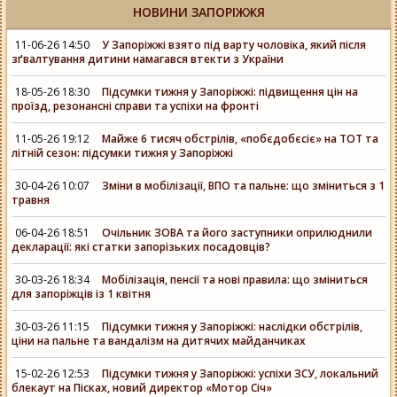
НОВИНИ ЗАПОРІЖЖЯ
11-06-26 14:50
У Запоріжжі взято під варту чоловіка, який після
зґвалтування дитини намагався втекти з України
18-05-26 18:30
Підсумки тижня у Запоріжжі: підвищення цін на
проїзд, резонансні справи та успіхи на фронті
11-05-26 19:12
Майже 6 тисяч обстрілів, «побєдобєсіє» на ТОТ та
літній сезон: підсумки тижня у Запоріжжі
30-04-26 10:07
Зміни в мобілізації, ВПО та пальне: що зміниться з 1
травня
06-04-26 18:51
Очільник ЗОВА та його заступники оприлюднили
декларації: які статки запорізьких посадовців?
30-03-26 18:34
Мобілізація, пенсії та нові правила: що зміниться
для запоріжців із 1 квітня
30-03-26 11:15
Підсумки тижня у Запоріжжі: наслідки обстрілів,
ціни на пальне та вандалізм на дитячих майданчиках
15-02-26 12:53
Підсумки тижня у Запоріжжі: успіхи ЗСУ, локальний
блекаут на Пісках, новий директор «Мотор Січ»