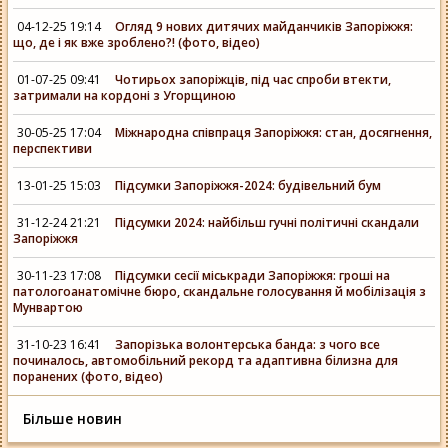
04-12-25 19:14
Огляд 9 нових дитячих майданчиків Запоріжжя:
що, де і як вже зроблено?! (фото, відео)
01-07-25 09:41
Чотирьох запоріжців, під час спроби втекти,
затримали на кордоні з Угорщиною
30-05-25 17:04
Міжнародна співпраця Запоріжжя: стан, досягнення,
перспективи
13-01-25 15:03
Підсумки Запоріжжя-2024: будівельний бум
31-12-24 21:21
Підсумки 2024: найбільш гучні політичні скандали
Запоріжжя
30-11-23 17:08
Підсумки сесії міськради Запоріжжя: гроші на
патологоанатомічне бюро, скандальне голосування й мобілізація з
Мунвартою
31-10-23 16:41
Запорізька волонтерська банда: з чого все
починалось, автомобільний рекорд та адаптивна білизна для
поранених (фото, відео)
Більше новин