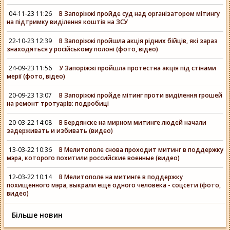
04-11-23 11:26
В Запоріжжі пройде суд над організатором мітингу
на підтримку виділення коштів на ЗСУ
22-10-23 12:39
В Запоріжжі пройшла акція рідних бійців, які зараз
знаходяться у російському полоні (фото, відео)
24-09-23 11:56
У Запоріжжі пройшла протестна акція під стінами
мерії (фото, відео)
20-09-23 13:07
В Запоріжжі пройде мітинг проти виділення грошей
на ремонт тротуарів: подробиці
20-03-22 14:08
В Бердянске на мирном митинге людей начали
задерживать и избивать (видео)
13-03-22 10:36
В Мелитополе снова проходит митинг в поддержку
мэра, которого похитили российские военные (видео)
12-03-22 10:14
В Мелитополе на митинге в поддержку
похищенного мэра, выкрали еще одного человека - соцсети (фото,
видео)
Більше новин