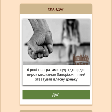
СКАНДАЛ
6 років за гратами: суд підтвердив
вирок мешканцю Запоріжжя, який
згватував власну доньку
ДАЛІ