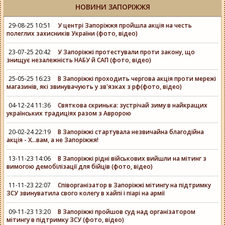
НОВИНИ ЗАПОРІЖЖЯ
29-08-25 10:51
У центрі Запоріжжя пройшла акція на честь
полеглих захисників України (фото, відео)
23-07-25 20:42
У Запоріжжі протестували проти закону, що
знищує незалежність НАБУ й САП (фото, відео)
25-05-25 16:23
В Запоріжжі проходить чергова акція проти мережі
магазинів, які звинувачують у зв'язках з рф(фото, відео)
04-12-24 11:36
Святкова скринька: зустрічай зиму в найкращих
українських традиціях разом з Авророю
20-02-24 22:19
В Запоріжжі стартувала незвичайна благодійна
акція - Х...вам, а не Запоріжжя!
13-11-23 14:06
В Запоріжжі рідні військових вийшли на мітинг з
вимогою демобілізації для бійців (фото, відео)
11-11-23 22:07
Співорганізатор в Запоріжжі мітингу на підтримку
ЗСУ звинуватила свого колегу в хайпі і піарі на армії
09-11-23 13:20
В Запоріжжі пройшов суд над організатором
мітингу в підтримку ЗСУ (фото, відео)